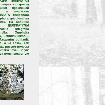
ОРА ПАЛЬЧАТАЯ
которая к старости
ахнет прокисшей
й, и пушистая
ЛАТА Thelephora
ephora spiculosa) на
тках. На обочине
 ДЕЛИКАТУЛЫ
tula integrella
grella, Omphalia
но, негниючников –
asmius bulliardi,
 а на елках, как
аде рисуют полосы
ria Invalii (Syn:
огда полуприкрытые