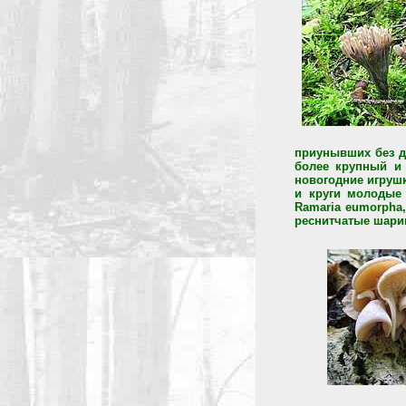
приунывших без д
более крупный и
новогодние игруш
и круги молодые 
Ramaria eumorpha,
реснитчатые шар