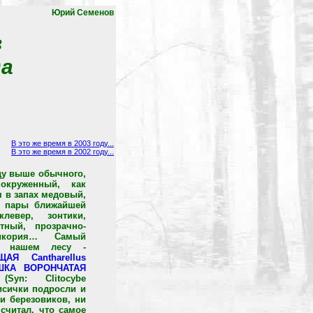
Юрий Семенов
в
да
В это же время в 2003 году...
В это же время в 2002 году...
ду выше обычного,
круженный, как
я в запах медовый,
т пары ближайшей
левер, зонтики,
тный, прозрачно-
икория… Самый
в нашем лесу -
АЯ Cantharellus
ШКА ВОРОНЧАТАЯ
yn: Clitocybe
Лисички подросли и
и березовиков, ни
считал, что самое