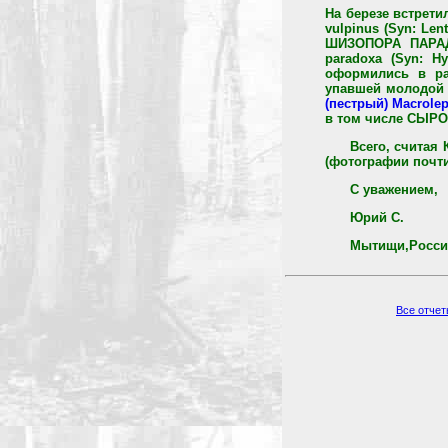
На березе встрет
vulpinus (Syn: Le
ШИЗОПОРА ПАРАДО
paradoxa (Syn: H
оформились в ра
упавшей молодой 
(пестрый) Macrolep
в том числе СЫРОЕ
Всего, счита
(фотографии почти
С уважением,
Юрий С.
Мытищи,Россия
Все отче