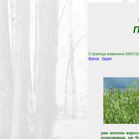
П
Страница изменена
08/07/2
Форум
Назад
уже вполне взрос
осиновиков, ни б