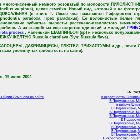
ил многочисленный немного розоватый по молодости ПИЛОЛИСТНИ
ntinellus vulpinus), целая семейка. Новый вид, который я не фотог
КСАЛЬНАЯ (в книге Т. Лессо она называется Гифодонтия стра
yphodontia paradoxa, Irpex paradoxus). Ее волокнистые белые п
зновеликие зубчатые выросты рассечено-извилистого гименофо
рябине. А из съедобных еще встретил одинокий и молодой
ГРИБ
iota procera
, маленький ШАМПИНЬОН (sp) и несколько полуразвал
ЖКУ ЖЕЛТУЮ Russula claroflava (Syn: Russula flava).
я КАЛОЦЕРЫ, ДАКРИМИЦЕСЫ, ПЛЮТЕИ, ТРИХАПТУМЫ и др., почти 70
 всех упомянутых грибов есть на сайте).
, 19 июля 2004
См. так
ты Юрия Семенова на сайте
в окрестностях Обнинс
В Подмосковье, М
в районе Шум
В Подмосковье, 
В Подмосковье, М
В Подмосковье, М
В Подмоско
В Подмосковье, М
В Подмосковье, 
В Подмосковье, 
В Подмосковье, 
В окрестностях Толья