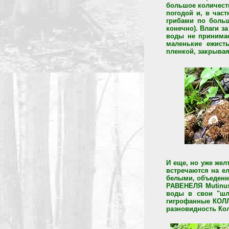
большое количест
погодой и, в част
грибами по большо
конечно). Влаги з
воды не принимае
маленькие ежис
пленкой, закрывая
И еще, но уже же
встречаются на е
белыми, объеденн
РАВЕНЕЛЯ Mutinus
воды в свои "шл
гигрофанные КОЛЛИ
разновидность Ко