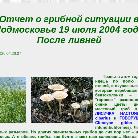
Отчет о грибной ситуации 
одмосковье 19 июля 2004 го
После ливней
026 04:20:37
Травы в этом го
идешь по полю о
стеной, и окунаешьс
который перебивае
бензоколонки – к
"горошек" разноцве
синие цветы ц
массовый гриб 
ЛИСИЧКА НАСТОЯЩ
cibarius
и
ГОВОРУ
Clitocybe gibba
(S
infundibuliformes). 
лых размеров. Но других значительных грибов до сих пор нет – н
елых. А в общем, грибы, как будто знают наш календарь. Всегда 