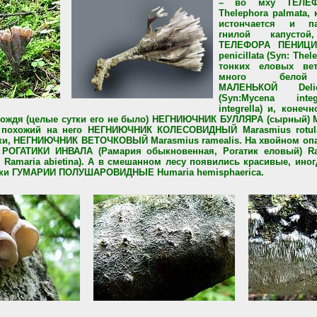
– во мху ТЕЛЕФ
Thelephora palmata, 
истончается и п
гнилой капусто
ТЕЛЕФОРА ПЕНИЦИЛ
penicillata (Syn: Thel
тонких еловых ве
много белой
МАЛЕНЬКОЙ Delica
(Syn:Mycena inte
integrella) и, конеч
ождя (целые сутки его не было) НЕГНИЮЧНИК БУЛЛЯРА (сырный) Mar
 похожий на него НЕГНИЮЧНИК КОЛЕСОВИДНЫЙ Marasmius rotula,
ки, НЕГНИЮЧНИК ВЕТОЧКОВЫЙ Marasmius ramealis. На хвойном оп
РОГАТИКИ ИНВАЛА (Рамария обыкновенная, Рогатик еловый) Rama
 Ramaria abietina). А в смешанном лесу появились красивые, ин
ики ГУМАРИИ ПОЛУШАРОВИДНЫЕ Humaria hemisphaerica.