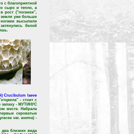
о с благоприятной
ло сыро и тепло, а
в рост ("поганки",
, земля уже больше
д ногами высыпали
затянулись белой
ишь.
 Crucibulum laeve
отцвела" - стоит с
 запаху - МУТИНУС
ом месте. Набрала
первые сероватые
acea var. asema) -
т два близких вида