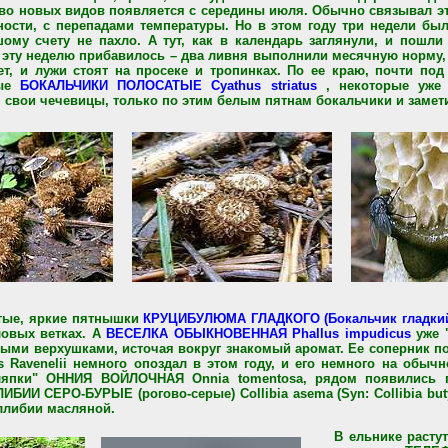
во новых видов появляется с середины июля. Обычно связывал эт
ности, с перепадами температуры. Но в этом году три недели бы
му счету не пахло. А тут, как в календарь заглянули, и пошли 
а эту неделю прибавилось – два ливня выполнили месячную норму
т, и лужи стоят на просеке и тропинках. По ее краю, почти по
тые
БОКАЛЬЧИКИ ПОЛОСАТЫЕ Cyathus striatus
, некоторые уже 
 свои чечевицы, только по этим белым пятнам бокальчики и замет
лтые, яркие пятнышки
КРУЦИБУЛЮМА ГЛАДКОГО (Бокальчик гладкий)
ловых ветках. А
ВЕСЕЛКА ОБЫКНОВЕННАЯ Phallus impudicus
уже "
ыми верхушками, источая вокруг знакомый аромат. Ее соперник по
 Ravenelii немного опоздал в этом году, и его немного на обычн
япки" ОННИЯ ВОЙЛОЧНАЯ Onnia tomentosa, рядом появились 
БИИ СЕРО-БУРЫЕ (рогово-серые) Collibia asema (Syn: Collibia butyr
ллибии масляной.
В ельнике расту