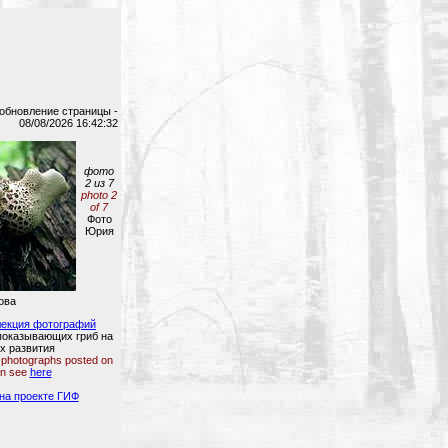
обновление страницы -
08/08/2026 16:42:32
фото
2 из 7
photo 2
of 7
Фото
Юрия
ова
лекция фотографий
 показывающих гриб на
х развития
 photographs posted on
an see
here
на проекте ГИФ