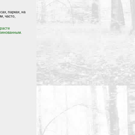
ах, парках, на
и, часто,
зрасте
аринованным.