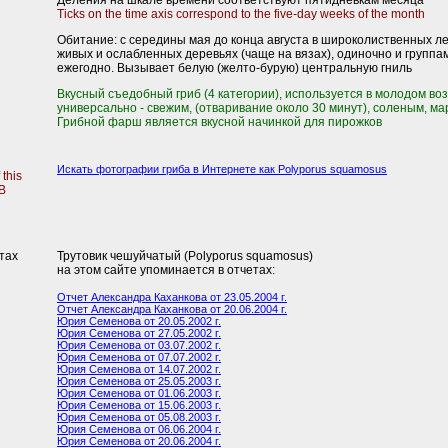
Деления на шкале времени соответствуют пятидневкам месяца
Ticks on the time axis correspond to the five-day weeks of the month
Обитание: с середины мая до конца августа в широколиственных лес
живых и ослабленных деревьях (чаще на вязах), одиночно и группам
ежегодно. Вызывает белую (желто-бурую) центральную гниль
Вкусный съедобный гриб (4 категории), используется в молодом во
универсально - свежим, (отваривание около 30 минут), соленым, м
Грибной фарш является вкусной начинкой для пирожков
Искать фотографии гриба в Интернете как Polyporus squamosus
 this
B
тах
Трутовик чешуйчатый (Polyporus squamosus)
на этом сайте упоминается в отчетах:
Отчет Александра Каханкова от 23.05.2004 г.
Отчет Александра Каханкова от 20.06.2004 г.
Юрия Семенова от 20.05.2002 г.
Юрия Семенова от 27.05.2002 г.
Юрия Семенова от 03.07.2002 г.
Юрия Семенова от 07.07.2002 г.
Юрия Семенова от 14.07.2002 г.
Юрия Семенова от 25.05.2003 г.
Юрия Семенова от 01.06.2003 г.
Юрия Семенова от 15.06.2003 г.
Юрия Семенова от 05.08.2003 г.
Юрия Семенова от 06.06.2004 г.
Юрия Семенова от 20.06.2004 г.