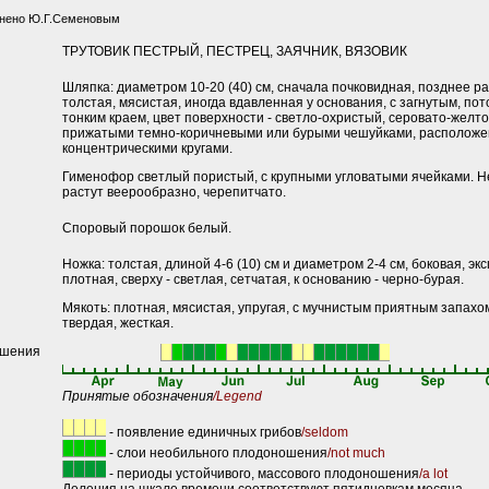
лнено Ю.Г.Семеновым
ТРУТОВИК ПЕСТРЫЙ, ПЕСТРЕЦ, ЗАЯЧНИК, ВЯЗОВИК
Шляпка: диаметром 10-20 (40) см, сначала почковидная, позднее р
толстая, мясистая, иногда вдавленная у основания, с загнутым, п
тонким краем, цвет поверхности - светло-охристый, серовато-желт
прижатыми темно-коричневыми или бурыми чешуйками, располож
концентрическими кругами.
Гименофор светлый пористый, с крупными угловатыми ячейками. Н
растут веерообразно, черепитчато.
Споровый порошок белый.
Ножка: толстая, длиной 4-6 (10) см и диаметром 2-4 см, боковая, эк
плотная, сверху - светлая, сетчатая, к основанию - черно-бурая.
Мякоть: плотная, мясистая, упругая, с мучнистым приятным запахом
твердая, жесткая.
ошения
Принятые обозначения
/Legend
- появление единичных грибов
/seldom
- слои необильного плодоношения
/not much
- периоды устойчивого, массового плодоношения
/a lot