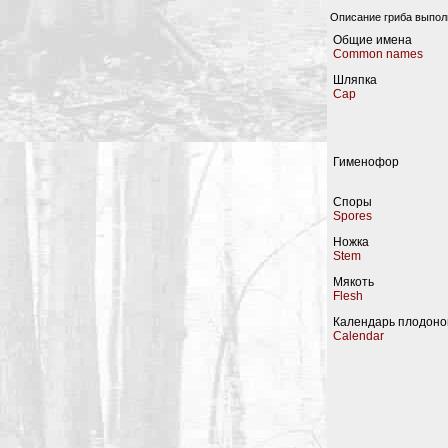
Описание гриба выпо
Общие имена
Common names
Шляпка
Cap
Гименофор
Споры
Spores
Ножка
Stem
Мякоть
Flesh
Календарь плодон
Calendar