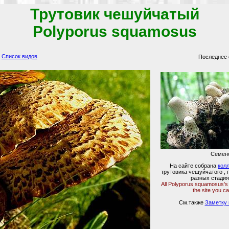
Трутовик чешуйчатый
Polyporus squamosus
Список видов
Последнее 
Семен
На сайте собрана
кол
трутовика чешуйчатого ,
разных стадия
All Polyporus squamosus's
the site you c
См.также
Заметку 