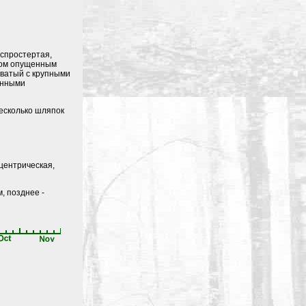
аспростертая,
отом опущенным
оватый с крупными
енными
есколько шляпок
сцентрическая,
, позднее -