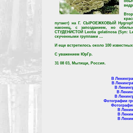
обыч
ведр
Вто
крас
путают) на Г. СЫРОЕЖКОВЫЙ Hygropho
наконец, с запозданием, но оби
СТУДЕНИСТОЙ Leotia gelatinosa (Syn: L
скученными группами …
И еще встретилось около 100 известны
С уважением ЮрГр.
31 08 03, Мытищи, Россия.
В Ленингра
В Ленингра
В Ленинг
В Ленин
В Ленинг
Фотографии гр
Фотографи
В Ленин
В Ленин
В Ленин