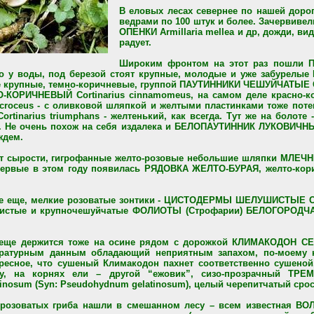
В еловых лесах севернее по нашей дорог
ведрами по 100 штук и более. Зачервиве
ОПЕНКИ Armillaria mellea и др, дожди, ви
радует.
Широким фронтом на этот раз пошли Па
ямо у воды, под березой стоят крупные, молодые и уже забурел
тоже крупные, темно-коричневые, группой ПАУТИННИКИ ЧЕШУЙЧАТЫЕ Cor
-КОРИЧНЕВЫЙ Cortinarius cinnamomeus, на самом деле красно-ко
oceus - с оливковой шляпкой и желтыми пластинками тоже поте
inarius triumphans - желтенький, как всегда. Тут же на болот
. Не очень похож на себя издалека и БЕЛОПАУТИННИК ЛУКОВИЧНЫЙ 
ждем.
 от сырости, гигрофанные желто-розовые небольшие шляпки МЛЕЧН
ервые в этом году появилась РЯДОВКА ЖЕЛТО-БУРАЯ, желто-корич
е еще, мелкие розоватые зонтики - ЦИСТОДЕРМЫ ШЕЛУШИСТЫЕ Cys
изистые и крупночешуйчатые ФОЛИОТЫ (Строфарии) БЕЛОГОРОДЧАТЫ
еще держится тоже на осине рядом с дорожкой КЛИМАКОДОН СЕВЕ
ературным данным обладающий неприятным запахом, по-моему 
ресное, что сушеный Климакодон пахнет соответственно сушеной
зу, на корнях ели – другой “ежовик”, сизо-прозрачный ТР
tinosum (Syn: Pseudohydnum gelatinosum), целый черепитчатый срос
розоватых гриба нашли в смешанном лесу – всем известная ВОЛ