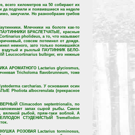
е, всего километров на 50 собирают их
ли да подгнили и появившиеся на неделе
димо, замучили. Но разнообразие грибов
утинники. Млечники на болоте как-то
ые ПАУТИННИКИ БРАСЛЕТЧАТЫЕ, красные
tinarius pholideus, а то, что называют
ричневый, совсем потемнел от дождя.
мнел немного, зато только пояившийся
е - вздутый и рыхлый ПАУТИННИК БЕЛО-
Leucocortinarius bulbiger, его нежные
ИКА АРОМАТНОГО Lactarius glyciosmus,
невая Tricholoma flavobrunneum, тоже
toderma carcharias. У основания осин
Е Pholiota albocrenulata (прекрасное
РНЫЙ Climacodon septentrionalis, по
напоминает запах сырой рыбы. Самое
, вяленой рыбой, прям-таки воблой. А
ЕМЕЛЛОДОН СТУДЕНИСТЫЙ Tremellodon
ток.
НУШКА РОЗОВАЯ Lactarius torminosus,