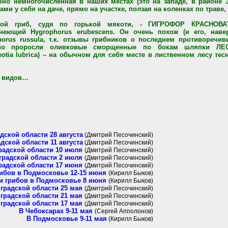
но немногочисленная в наших местах (это на западе, в районе 
ами у себя на даче, прямо на участке, ползая на коленках по траве
рой гриб, судя по горькой мякоти, - ГИГРОФОР КРАСНОВА
неющий Hygrophorus erubescens. Он очень похож (и его, наве
rus russula, т.к. отзывы грибников о последнем противоречив
льно проросли оливковые сморщенные по бокам шляпки ЛЕ
eotia lubrica) – на обычном для себя месте в лиственном лесу те
х видов…
дской области 28 августа
(Дмитрий Песочинский)
дской области 11 августа
(Дмитрий Песочинский)
радской области 10 июля
(Дмитрий Песочинский)
градской области 2 июля
(Дмитрий Песочинский)
радской области 17 июня
(Дмитрий Песочинский)
ибов в Подмосковье 12-15 июня
(Кирилл Быков)
и грибов в Подмосковье 8 июня
(Кирилл Быков)
градской области 25 мая
(Дмитрий Песочинский)
градской области 21 мая
(Дмитрий Песочинский)
градской области 17 мая
(Дмитрий Песочинский)
В Чебоксарах 9-11 мая
(Сергей Апполонов)
В Подмосковье 9-11 мая
(Кирилл Быков)