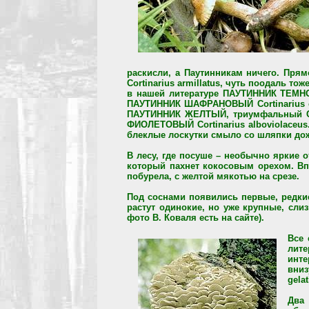
раскисли, а Паутинникам ничего. Пр
Cortinarius armillatus, чуть поодаль 
в нашей литературе ПАУТИННИК ТЕМНО
ПАУТИННИК ШАФРАНОВЫЙ Cortinarius cr
ПАУТИННИК ЖЕЛТЫЙ, триумфальный Cort
ФИОЛЕТОВЫЙ Cortinarius alboviolaceus
блеклые лоскутки смыло со шляпки до
В лесу, где посуше – необычно яркие
который пахнет кокосовым орехом. Вп
побурела, с желтой мякотью на срезе.
Под соснами появились первые, редки
растут одинокие, но уже крупные, сл
фото В. Коваля есть на сайте).
Все 
лит
инте
вни
gela
Два 