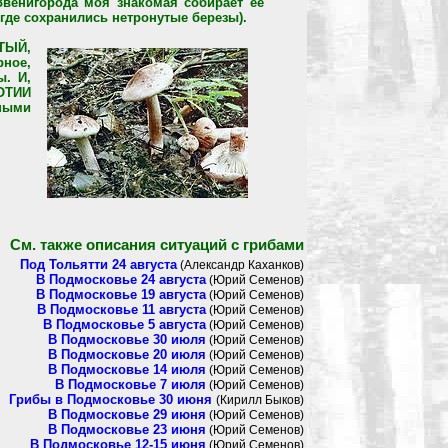
Звенигорода моя знакомая собирает ее
, где сохранились нетронутые березы).
ТЫЙ,
рное,
ы. И,
ОТИИ
сными
См. также описания ситуаций с грибами
Под Тольятти 24 августа
(Александр Каханков)
В Подмосковье 24 августа
(Юрий Семенов)
В Подмосковье 19 августа
(Юрий Семенов)
В Подмосковье 11 августа
(Юрий Семенов)
В Подмосковье 5 августа
(Юрий Семенов)
В Подмосковье 30 июля
(Юрий Семенов)
В Подмосковье 20 июля
(Юрий Семенов)
В Подмосковье 14 июля
(Юрий Семенов)
В Подмосковье 7 июля
(Юрий Семенов)
Грибы в Подмосковье 30 июня
(Кирилл Быков)
В Подмосковье 29 июня
(Юрий Семенов)
В Подмосковье 23 июня
(Юрий Семенов)
В Подмосковье 12-15 июня
(Юрий Семенов)