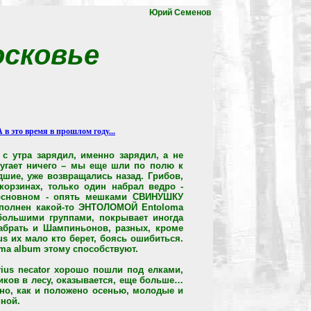
Юрий Семенов
осковье
А в это время в прошлом году...
 с утра зарядил, именно зарядил, а не
пугает ничего – мы еще шли по полю к
дшие, уже возвращались назад. Грибов,
корзинах, только один набрал ведро -
основном - опять мешками СВИНУШКУ
наполнен какой-то ЭНТОЛОМОЙ Entoloma
большими группами, покрывает иногда
абрать и Шампиньонов, разных, кроме
s их мало кто берет, боясь ошибиться.
ma album этому способствуют.
ius necator хорошо пошли под елками,
иков в лесу, оказывается, еще больше…
чно, как и положено осенью, молодые и
иной.