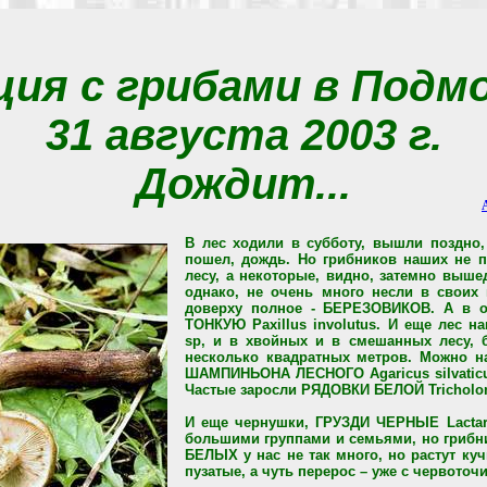
ия с грибами в Подм
31 августа 2003 г.
Дождит...
В лес ходили в субботу, вышли поздно,
пошел, дождь. Но грибников наших не 
лесу, а некоторые, видно, затемно выше
однако, не очень много несли в своих 
доверху полное - БЕРЕЗОВИКОВ. А в 
ТОНКУЮ Paxillus involutus. И еще лес 
sp, и в хвойных и в смешанных лесу, 
несколько квадратных метров. Можно н
ШАМПИНЬОНА ЛЕСНОГО Agaricus silvaticu
Частые заросли РЯДОВКИ БЕЛОЙ Tricholo
И еще чернушки, ГРУЗДИ ЧЕРНЫЕ Lactar
большими группами и семьями, но грибн
БЕЛЫХ у нас не так много, но растут ку
пузатые, а чуть перерос – уже с червоточ