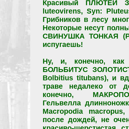
Красивый ПЛЮТЕЙ З
luteovirens, Syn: Plute
Грибников в лесу мног
Некоторые несут полны
СВИНУШКА ТОНКАЯ (Pax
испугаешь!
Ну, и, конечно, ка
БОЛЬБИТУС ЗОЛОТИСТЫЙ 
Bolbitius titubans), и
траве недалеко от д
конечно, МАКРОП
Гельвелла длинноножко
Macropodia macropus, 
после дождей, не очен
красиво-шерстистая, ст