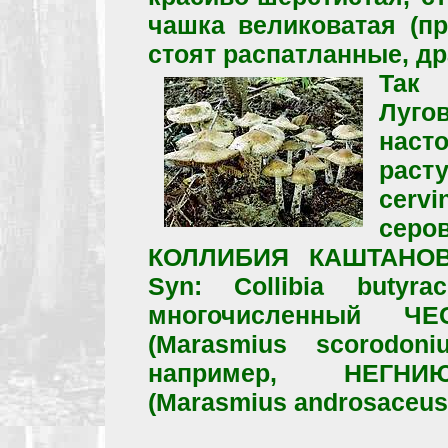
чашка великоватая (п
стоят распатланные, д
Так
Лугов
наст
раст
cerv
серов
КОЛЛИБИЯ КАШТАНОВАЯ
Syn: Collibia butyr
многочисленный Ч
(Marasmius scorodon
например, НЕГН
(Marasmius androsaceus,