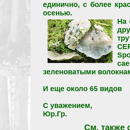
единично, с более кр
осенью.
На 
д
тр
СЕ
Spo
ca
зеленоватыми волокна
И еще около 65 видов
С уважением,
Юр.Гр.
См. также 