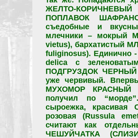
ЖЕЛТО-КОРИЧНЕВЫЙ
ПОПЛАВОК ШАФРАНОВ
съедобные и вкусны
млечники – мокрый М
vietus), бархатистый 
fuliginosus). Единичн
delica с зеленоват
ПОДГРУЗДОК ЧЕРНЫЙ R
уже червивый. Вперв
МУХОМОР КРАСНЫЙ (A
получил по “морде”
сыроежка, красива
розовая (Russula emet
считают как отдельн
ЧЕШУЙЧАТКА (СЛИЗИС