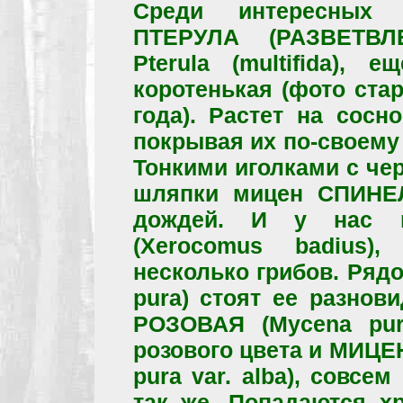
Среди интересных 
ПТЕРУЛА (РАЗВЕТВЛ
Pterula (multifida), 
коротенькая (фото стар
года). Растет на сосн
покрывая их по-своему
Тонкими иголками с че
шляпки мицен СПИНЕЛ
дождей. И у нас 
(Xerocomus badius),
несколько грибов. Ряд
pura) стоят ее разно
РОЗОВАЯ (Mycena pura 
розового цвета и МИЦЕ
pura var. alba), совсе
так же. Попадаются х