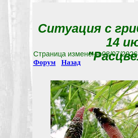
Ситуация с гри
14 и
"Расцве
Страница изменена
08/07/2026
Форум
Назад