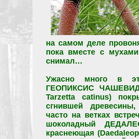
на самом деле провоня
пока вместе с мухами
снимал…
Ужасно много в эт
ГЕОПИКСИС ЧАШЕВИДНЫ
Tarzetta catinus) по
сгнившей древесины,
часто на ветках встре
шоколадный ДЕДАЛ
краснеющая (Daedaleops