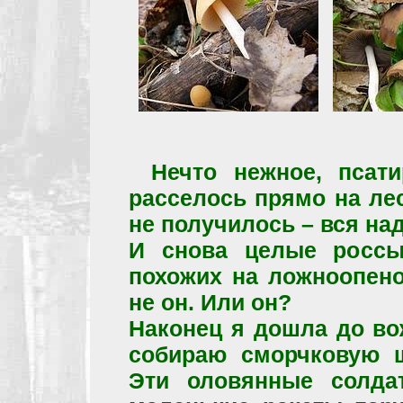
Нечто нежное, псати
расселось прямо на ле
не получилось – вся на
И снова целые россып
похожих на ложноопено
не он. Или он?
Наконец я дошла до во
собираю сморчковую
Эти оловянные солдат