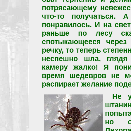
потрясающему невежест
что-то получаться. 
понравилось. И на све
раньше по лесу ска
спотыкающееся через
речку, то теперь степен
неспешно шла, глядя
камеру жалко! Я пони
время шедевров не мо
распирает желание поде
Не у
штани
попыт
но о
Лихора