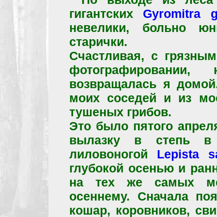
гигантских
Gyromitr
невелики, больно ю
старички.
Счастливая, с грязным
фотографировании,
возвращалась я домой.
моих соседей и из мо
тушеных грибов.
Это было пятого апрел
вылазку в степь в 
лиловоногой
Lepist
глубокой осенью и ранн
на тех же самых ме
осеннему. Сначала поя
кошар, коровников, св