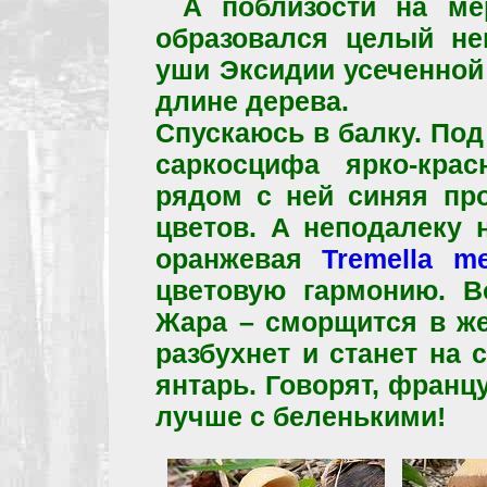
А поблизости на ме
образовался целый не
уши Эксидии усеченно
длине дерева.
Спускаюсь в балку. Под
саркосцифа ярко-кра
рядом с ней синяя про
цветов. А неподалеку 
оранжевая
Tremella me
цветовую гармонию. В
Жара – сморщится в же
разбухнет и станет на
янтарь. Говорят, францу
лучше с беленькими!