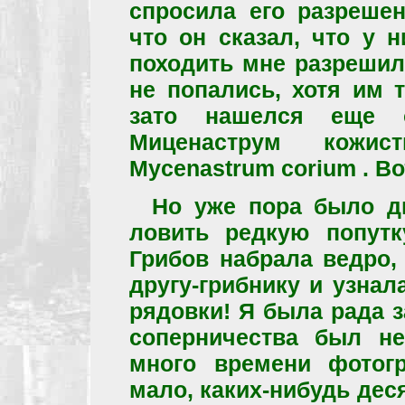
спросила его разреше
что он сказал, что у 
походить мне разрешил
не попались, хотя им 
зато нашелся еще о
Миценаструм кожис
Mycenastrum corium . Во
Но уже пора было дв
ловить редкую попутк
Грибов набрала ведро,
другу-грибнику и узнал
рядовки! Я была рада з
соперничества был не
много времени фотог
мало, каких-нибудь дес