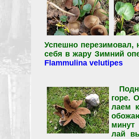
Успешно перезимовал, 
себя в жару Зимний оп
Flammulina velutipes
Подн
горе. 
лаем к
обожа
минут
лай в