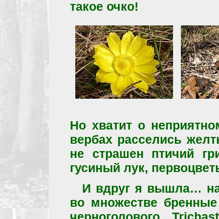
такое очко!
Но хватит о неприятно
вербах расселись желт
не страшен птичий гри
гусиный лук, первоцвет
И вдруг я вышла… на
во множестве бренные 
черноголового Trichas