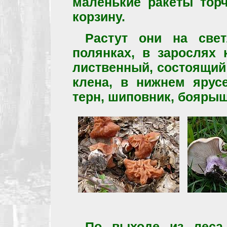
маленькие ракеты тор
корзину.
Растут они на све
полянках, в зарослях 
лиственный, состоящий и
клена, в нижнем ярусе
терн, шиповник, боярыш
По выходе из леса