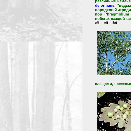
различные измене
deformans
, "ведь
порядков Хитриди
пор Phragmidium
побегах каждой ве
клещами, насекомы