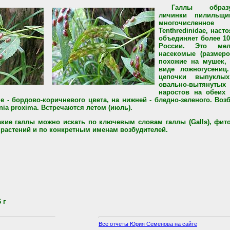
Галлы образ
личинки пилильщик
многочисленн
Tenthredinidae, нас
объединяет более 10
России. Это мел
насекомые (размер
похожие на мушек,
виде ложногусениц
цепочки выпуклы
овально-вытяну
наростов на обеих 
е - бордово-коричневого цвета, на нижней - бледно-зеленого. Воз
ia proxima. Встречаются летом (июль).
акие галлы можно искать по ключевым словам галлы (Galls), фито
 растений и по конкретным именам возбудителей.
 г
Все отчеты Юрия Семенова на сайте