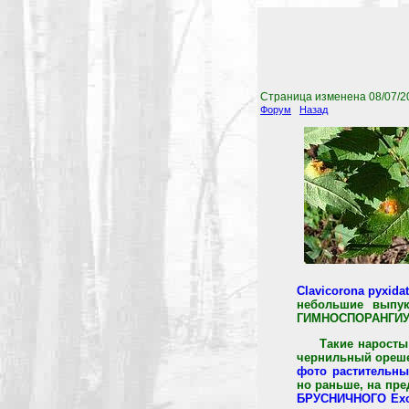
Страница изменена
08/07/2
Форум
Назад
Clavicorona pyxida
небольшие выпук
ГИМНОСПОРАНГИУМА
Такие наросты
чернильный орешек
фото растительн
но раньше, на пр
БРУСНИЧНОГО Exob