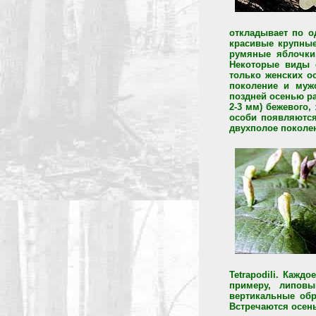
откладывает по о
красивые крупные
румяные яблочки
Некоторые виды 
только женских о
поколение и мужс
поздней осенью р
2-3 мм) бежевого,
особи появляются
двухполое поколе
Tetrapodili. Кажд
примеру, липовы
вертикальные обр
Встречаются осень