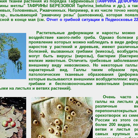
ния тканей растения из порядка Тафриновых (
ТАФРИНА ДЕФОРМИ
мины метлы" ТАФРИНЫ БЕРЕЗОВОЙ Taphrina_betulina и др.), а та
евых, Головневых, Ржавчинных. Например, в их числе точно неоп
 sp., вызывающий "ржавчину розы" (шиповника), которая появл
сной в конце мая (см.
Отчет о грибной ситуации в Подмосковье 22
Растительные деформации и наросты можно 
воздействие какого-либо гриба. Однако болезни 
проявление которых можно наблюдать в виде дефор
наростов у растений и деревьев, имеют различны
болезней, вызванных грибами (микозы), возбудит
могут быть вирусы (вирозы), бактерии (бактери
мелкие животные. Отличить грибковые заболевани
внешнему виду невозможно. Но некоторые галл
характерный вид. Галлы таким образом пре
патологические тканевые образования (деформ
которые вызываются внешними возбудителями: виру
грибами и беспозвоночными животными (немато
ми на листьях и ветвях растений).
Очень часто 
галлы на листьях д
различные в
перепончатокры
орехотворок из семе
России из этого се
более 200 видов, п
ветви и листья р
самых крупных н