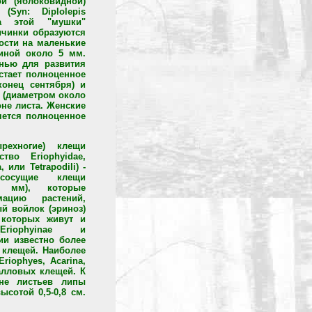
й (яблоковидной)
 (Syn: Diplolepis
мка этой "мушки"
ичинки образуются
ости на маленькие
иной около 5 мм.
нью для развития
стает полноценное
конец сентября) и
 (диаметром около
оне листа. Женские
яется полноценное
ырехногие) клещи
тво Eriophyidae,
 или Tetrapodili) -
сосущие клещи
,6 мм), которые
ацию растений,
й войлок (эриноз)
 которых живут и
Eriophyinae и
сии известно более
 клещей. Наиболее
riophyes, Acarina,
галловых клещей. К
оне листьев липы
сотой 0,5-0,8 см.