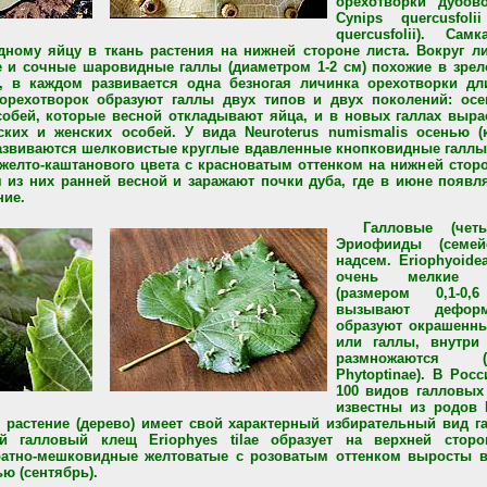
орехотворки дубово
Cynips quercusfolii
quercusfolii). Са
дному яйцу в ткань растения на нижней стороне листа. Вокруг л
 и сочные шаровидные галлы (диаметром 1-2 см) похожие в зрел
, в каждом развивается одна безногая личинка орехотворки дл
орехотворок образуют галлы двух типов и двух поколений: осе
собей, которые весной откладывают яйца, и в новых галлах выра
ких и женских особей. У вида Neuroterus numismalis осенью (
азвиваются шелковистые круглые вдавленные кнопковидные галлы
 желто-каштанового цвета с красноватым оттенком на нижней стор
 из них ранней весной и заражают почки дуба, где в июне появл
ние.
Галловые (чет
Эриофииды (семейс
надсем. Eriophyoidea,
очень мелкие 
(размером 0,1-0
вызывают деформ
образуют окрашенны
или галлы, внутри
размножаются (
Phytoptinae). В Рос
100 видов галловых
известны из родов E
ое растение (дерево) имеет свой характерный избирательный вид 
й галловый клещ Eriophyes tilae образует на верхней стор
атно-мешковидные желтоватые с розоватым оттенком выросты вы
ю (сентябрь).