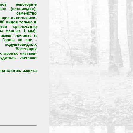
уют некоторые
ов (листьеедов),
ое семейство
тоящие пилильщики,
00 видов только в
кие крыльчатые
ом меньше 1 мм),
 имеют личинки в
. Галлы на иве -
х подушковидных
тых блестящих
сторонах листьев:
будитель - личинки
патология, защита