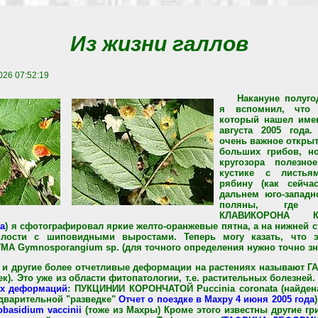
Из жизни галлов
026 07:52:19
Накануне полуго
я вспомнил, что
который нашел имен
августа 2005 года.
очень важное открыт
больших грибов, н
кругозора полезн
кустике с листь
рябину (как сейч
дальнем юго-запад
поляны, где 
КЛАВИКОРОНА К
ta
) я сфотографировал яркие желто-оранжевые пятна, а на нижней 
лости с шиповидными выростами. Теперь могу казать, что э
 Gymnosporangium sp. (для точного определения нужно точно зна
 и другие более отчетливые деформации на растениях называют ГАЛ
). Это уже из области фитопатологии, т.е. растительных болезней. 
ых деформаций
: ПУКЦИНИИ КОРОНЧАТОЙ Puccinia coronata (найдена
едварительной "разведке"
Отчет о поездке в Махру 4 июня 2005 года
asidium vaccinii
(тоже из Махры) Кроме этого известны другие г