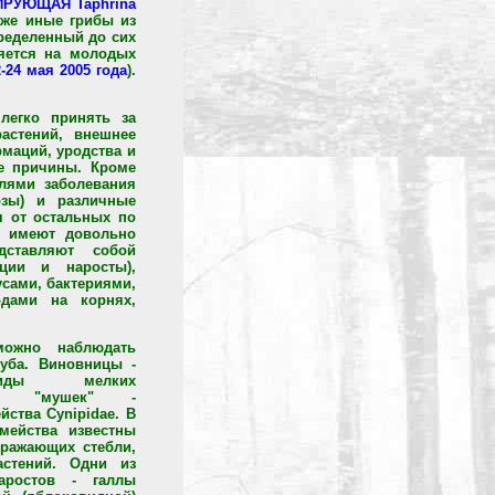
РУЮЩАЯ Taphrina
кже иные грибы из
ределенный до сих
яется на молодых
-24 мая 2005 года
).
легко принять за
растений, внешнее
маций, уродства и
е причины. Кроме
елями заболевания
озы) и различные
я от остальных по
ы имеют довольно
дставляют собой
ации и наросты),
сами, бактериями,
дами на корнях,
можно наблюдать
уба. Виновницы -
иды мелких
лых "мушек" -
йства Cynipidae. В
мейства известны
оражающих стебли,
астений. Одни из
аростов - галлы