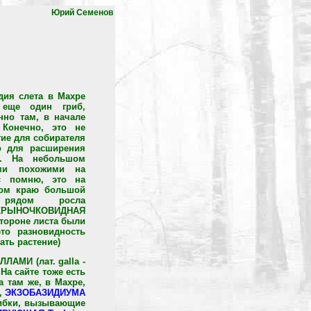
Юрий Семенов
дия слета в Махре
 еще один гриб,
но там, в начале
 Конечно, это не
ие для собирателя
о для расширения
ое. На небольшом
ями похожими на
ас помню, это на
ном краю большой
рядом росла
РЫНОЧКОВИДНАЯ
стороне листа были
то разновидность
ть растение)
ЛАМИ (лат. galla -
На сайте тоже есть
 там же, в Махре,
),
ЭКЗОБАЗИДИУМА
рибки, вызывающие