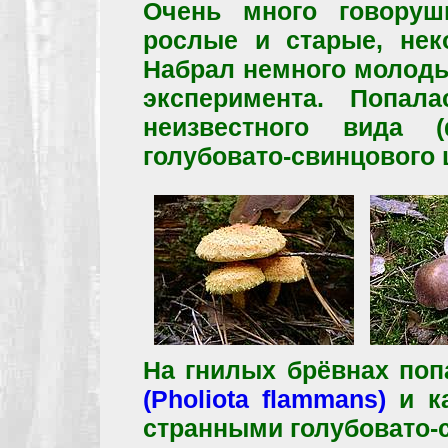
Очень много говоруш
рослые и старые, нек
Набрал немного молоды
эксперимента. Попал
неизвестного вида 
голубовато-свинцового 
На гнилых брёвнах по
(Pholiota flammans)
и ка
странными голубовато-