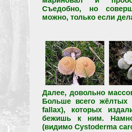
мариновал и пробова
Съедобно, но соверш
можно, только если дел
Далее, довольно массо
Больше всего жёлтых 
fallax), которых изд
бежишь к ним. Намн
(видимо Cystoderma carc