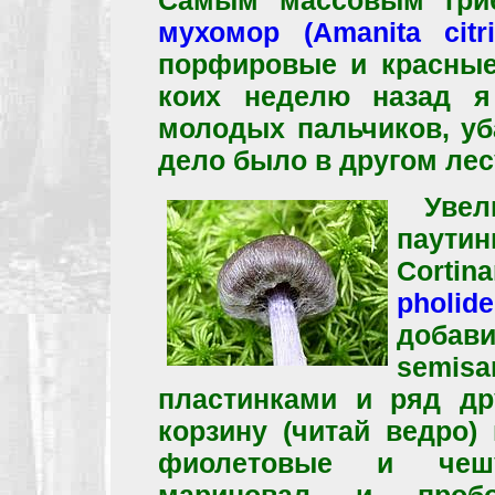
Самым массовым гр
мухомор (Amanita citri
порфировые и красные
коих неделю назад я
молодых пальчиков, уб
дело было в другом лес
Уве
паути
Corti
pholid
доба
semisa
пластинками и ряд др
корзину (читай ведро)
фиолетовые и чешу