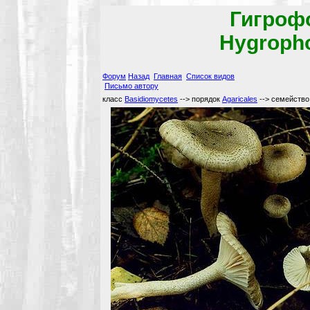
Гигроф
Hygropho
Форум
Назад
Главная
Список видов
Письмо автору
класс
Basidiomycetes
--> порядок
Agaricales
--> семейств