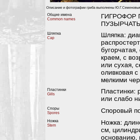
Описание и фотографии гриба выполнены Ю.Г.Семеновы
Общие имена
ГИГРОФОР 
Common names
ПУЗЫРЧАТ
Шляпка
Шляпка: диа
Cap
распростерт
бугорчатая,
краем, с во
или сухая, 
оливковая с
мелкими чер
Пластинки
Пластинки: 
Gills
или слабо н
Споры
Споровый п
Spores
Ножка
Ножка: длино
Stem
см, цилиндр
основанию, 