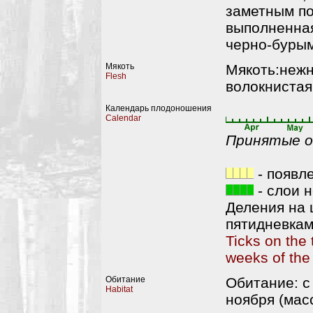
заметным по
выполненная
черно-буры
Мякоть
Мякоть:нежна
Flesh
волокнистая,
Календарь плодоношения
Calendar
Принятые о
- появл
- слои 
Деления на 
пятидневкам
Ticks on the 
weeks of the
Обитание
Обитание: с
Habitat
ноября (мас