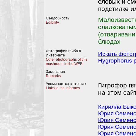
еловых и см
подстилке ил
Съедобность
Малоизвест
Edibility
сладковатым
(отваривание
блюдах
Фотографии гриба в
Искать фотог
Интернете
Other photographs of this
Hygrophorus p
mushroom in the WEB
Замечания
Remarks
Упоминается в отчетах
Гигрофор пя
Links to the Informes
на этом сай
Кирилла Быков
Юрия Семенов
Юрия Семенов
Юрия Семенов
Юрия Семенов