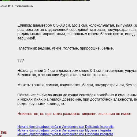
лнено Ю.Г.Семеновым
Шляпка: диаметром 0,5-0,8 см, (до 1 см), колокольчатая, выпуклая, 
распростертая с вдавленной серединой, матовая, полупрозрачная, 
радиальными морщинками, с неровным краем, белого цвета, иногда
вершиной.
Пластинки: редкие, узкие, толстые, приросшие, белые.
???
Ножка: длиной 1-4 см и диаметром около 0,1 см, нитевидная, упругая
беловатая, в основании буроватая или желтоватая.
Мякоть: тонкая, ломкая, водянистая, белая, полупрозрачная, без за
Обитание: с начала июня до конца сентября в хвойных и смешанных
и корнях, пнях, на гнилой древесине, при достаточной влажности, п
редко, группами, ежегодно.
Неизвестно, но при таких размерах пищевого значения не имеет
Искать фотографии гриба в Интернете как Delicatula integrella
Искать фотографии гриба в Интернете как Mycena integrella
 this
Искать фотографии гриба в Интернете как Omphalia integrella
B