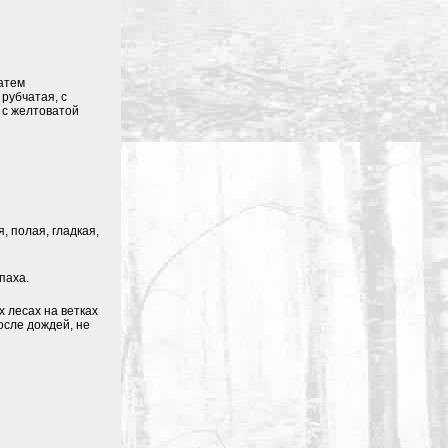
затем
рубчатая, с
 с желтоватой
, полая, гладкая,
паха.
 лесах на ветках
осле дождей, не