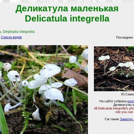
Деликатула маленькая
Delicatula integrella
, Omphalia integrella
Список видов
Последнее 
Ю.Семе
На сайте собрана
кол
Деликатулы 
All Delicatula integrella's 
site you can
См.также
Заметку 