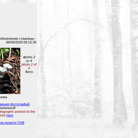
обновление страницы -
08/09/2026 09:15:36
фото 2
из 4
photo 2 of
4
Фото
нова
лекция фотографий
маленькой
photographs posted on the
 see
here
на проекте ГИФ