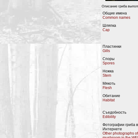
Описание гриба выпо
Общие имена
Common names
Шляпка
Cap
Пластинки
Gills
Споры
Spores
Ножка
Stem
Мякоть
Flesh
Обитание
Habitat
Съедобность
Edibility
Фотографии гриба в
Интернете
Other photographs of
mushroom in the WE