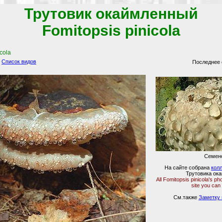
Трутовик окаймленный
Fomitopsis pinicola
cola
Список видов
Последнее 
Семен
На сайте собрана
кол
Трутовика ок
All Fomitopsis pinicola's p
site you can
См.также
Заметку 