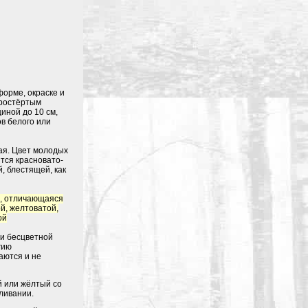
орме, окраске и
простёртым
иной до 10 см,
ов белого или
ая. Цвет молодых
тся красновато-
, блестящей, как
ю, отличающаяся
ой, желтоватой,
ой
и бесцветной
гию
аются и не
й или жёлтый со
ливании.