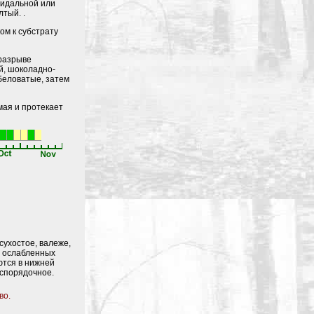
оидальной или
тый. .
ом к субстрату
 разрыве
й, шоколадно-
 беловатые, затем
мая и протекает
сухостое, валеже,
х ослабленных
ются в нижней
еспорядочное.
во.