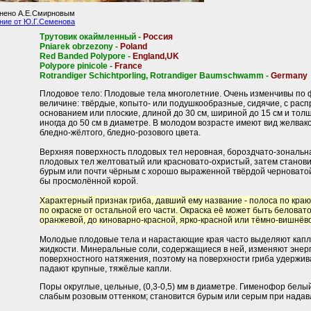
лнено А.Е.Смирновым
ние от Ю.Г.Семенова
Трутовик окаймленный -
Россия
Pniarek obrzezony -
Poland
Red Banded Polypore -
England,UK
Polypore pinicole -
France
Rotrandiger Schichtporling, Rotrandiger Baumschwamm -
Germany
Плодовое тело: Плодовые тела многолетние. Очень изменчивы по ф
величине: твёрдые, копыто- или подушкообразные, сидячие, с рас
основанием или плоские, длиной до 30 см, шириной до 15 см и толщ
иногда до 50 см в диаметре. В молодом возрасте имеют вид желвак
бледно-жёлтого, бледно-розового цвета.
Верхняя поверхность плодовых тел неровная, бороздчато-зональн
плодовых тел желтоватый или красновато-охристый, затем станови
бурым или почти чёрным с хорошо выраженной твёрдой черноватой
бы просмолённой корой.
Характерный признак гриба, давший ему название - полоса по кра
по окраске от остальной его части. Окраска её может быть беловат
оранжевой, до киноварно-красной, ярко-красной или тёмно-вишнёв
Молодые плодовые тела и нарастающие края часто выделяют капл
жидкости. Минеральные соли, содержащиеся в ней, изменяют энер
поверхностного натяжения, поэтому на поверхности гриба удержив
падают крупные, тяжёлые капли.
Поры округлые, цельные, (0,3-0,5) мм в диаметре. Гименофор белы
слабым розовым оттенком; становится бурым или серым при надав