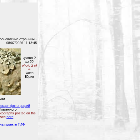
обновление страницы -
08/07/2026 11:13:45
фото 2
из 20
photo 2 of
20
Фото
Юрия
ова
лекция фотографий
аймленного
hotographs posted on the
 see
here
на проекте ГИФ