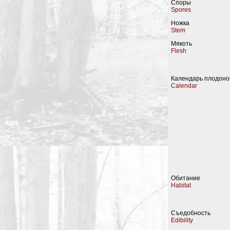
Споры
Spores
Ножка
Stem
Мякоть
Flesh
Календарь плодон
Calendar
Обитание
Habitat
Съедобность
Edibility