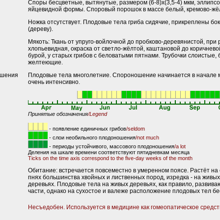
Споры бесцветные, вытянутые, размером (6-8)х(3,5-4) мкм, эллипс
яйцевидной формы. Споровый порошок в массе белый, кремово-жёл
Ножка отсутствует. Плодовые тела гриба сидячие, прикреплены бок
(дереву).
Мякоть: Ткань от упруго-войлочной до пробково-деревянистой, при
хлопьевидная, окраска от светло-жёлтой, каштановой до коричнево
бурой, у старых грибов с беловатыми пятнами. Трубочки слоистые,
желтеющие.
ошения
Плодовые тела многолетние. Спороношение начинается в начале 
очень интенсивно.
Принятые обозначения
/Legend
- появление единичных грибов
/seldom
- слои необильного плодоношения
/not much
- периоды устойчивого, массового плодоношения
/a lot
Деления на шкале времени соответствуют пятидневкам месяца
Ticks on the time axis correspond to the five-day weeks of the month
Обитание: встречается повсеместно в умеренном поясе. Растёт на 
пнях большинства хвойных и лиственных пород, изредка - на живы
деревьях. Плодовые тела на живых деревьях, как правило, развива
части, однако на сухостое и валеже расположение плодовых тел б
Несъедобен. Используется в медицине как гомеопатическое средст