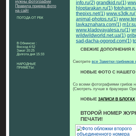
нужны фотографии
info.ru(2)
grandkid.ru(1)
www
Правила приема фото
hloptarakan.ru(1)
fotoham.ru
на сайт
thepixs.net(1)
www.s3dk.ru(
ПОГОДА ОТ РБК
animal-photos.ru(1)
www.te
lavkaznahara.com(1)
m1r.su
www.kladovayalesa.ru(1)
ww
wildwildworld.net.ua(1)
grib
sad-dacha-ogorod.com(1)
t
В Обнинске :
Восход 4:52
СВЕЖИЕ ДОПОЛНЕНИЯ К
Закат 20:25
Долгота дня 15:33
Смотрите
все Заметки грибников
НАРОДНЫЕ
ПРИМЕТЫ:
НОВЫЕ ФОТО С НАШЕГО 
Со всеми фотографиями грибов н
(Смотреть лучше в браузерах Ope
НОВЫЕ
ЗАПИСИ В БЛОГАХ
ВТОРОЙ НОМЕР ЖУРН
ПЕЧАТИ!