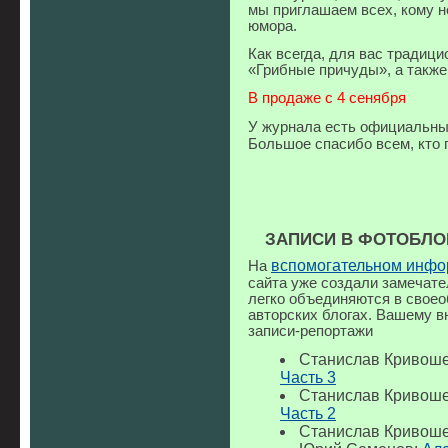
мы приглашаем всех, кому н
юмора.
Как всегда, для вас традиц
«Грибные причуды», а также
В продаже с 4 сенября
У журнала есть официальны
Большое спасибо всем, кто
ЗАПИСИ В ФОТОБЛО
вспомогательном инф
На
сайта уже создали замечат
легко объединяются в своео
авторских блогах. Вашему 
записи-репортажи
Станислав Кривош
Часть 3
Станислав Кривош
Часть 2
Станислав Кривош