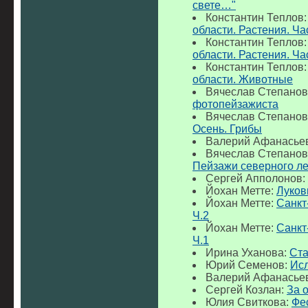
свете…"
Константин Теплов
области. Растения. Ча
Константин Теплов
области. Растения. Ча
Константин Теплов
области. Животные
Вячеслав Степанов
фотопейзажиста
Вячеслав Степанов
Осень. Грибы
Валерий Афанасье
Вячеслав Степанов
Пейзажи северного ле
Сергей Апполонов:
Йохан Метте:
Луков
Йохан Метте:
Санкт
Ч.2
Йохан Метте:
Санкт
Ч.1
Ирина Уханова:
Ста
Юрий Семенов:
Исл
Валерий Афанасье
Сергей Козлан:
За 
Юлия Свиткова:
Фе