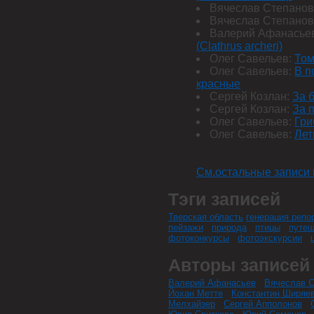
Вячеслав Степанов
Вячеслав Степанов
Валерий Афанасье
(Clathrus archeri)
Олег Савельев:
Том
Олег Савельев:
В п
красные
Сергей Козлан:
За 
Сергей Козлан:
За 
Олег Савельев:
Гри
Олег Савельев:
Лет
См.остальные записи 
Тэги записей
Тверская область
генерация репо
пейзажи
природа
птицы
путеш
фотоконкурсы
фотоэкскурсии
Авторы записей
Валерий Афанасьев
Вячеслав С
Йохан Метте
Константин Ширяе
Мелхайзер
Сергей Апполонов