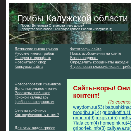
Грибы Калужской области
Проект Вячеслава Степанова и его друзей
(представлено более 1120 видов грибов России и зарубежья)
Латинские имена грибов
Фотографы сайта
Русские имена грибов
Поиск изображений на сайте
Галерея стереофото
База координат
Фотокаталог спор
Определить координаты находки
Конкурсы сайта
4-уровневая классификация гриб
Фоторепортажи грибников
Сайты-воры! Они
Дополнительное чтение
Рассказы грибников
контент!
Грибной календарь
Грибы по пятидневкам
По состоя
waydom.ru(53)
babushkinad
Отчеты грибников
progrib.ru(14)
gribnikoff.ru(1
Как опубликовать отчет?
gribu.ru(9)
mkgs.ru(5)
грибъ
7lafa.com(4)
homepink.ru(4
Для этих видов грибов
gribo4ek.info(3)
xallyava.ru(