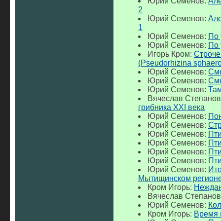
Юрий Семенов:
Але
2
Юрий Семенов:
Але
1
Юрий Семенов:
По 
Юрий Семенов:
По 
Игорь Кром:
Строче
(Pseudorhizina sphaer
Юрий Семенов:
Смо
Юрий Семенов:
Смо
Юрий Семенов:
Та
Вячеслав Степанов
грибника XXI века
Юрий Семенов:
Пон
Юрий Семенов:
Стр
Юрий Семенов:
Пти
Юрий Семенов:
Пти
Юрий Семенов:
Пти
Юрий Семенов:
Пти
Юрий Семенов:
Ито
Мытищинском регионе
Кром Игорь:
Неждан
Вячеслав Степанов
Юрий Семенов:
Ко
Кром Игорь:
Время 