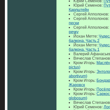
Юрий Семенов:
Пут
Юрий Семенов:
Пут
Карлштейн
Сергей Апполонов:
Сергей Апполонов:
пески
Сергей Апполонов:
речку
Йохан Метте:
Чудес
балкона. Часть 2
Йохан Метте:
Чудес
балкона. Часть 1
Валерий Афанасье
Вячеслав Степанов
Кром Игорь:
Маслён
pictus)
Кром Игорь:
Энтоло
abortivum)
Кром Игорь:
Бондар
Жаровск
Кром Игорь:
Посёло
Кром Игорь:
Саркос
globosum)
Вячеслав Степанов
Юрий Семенов:
Ло