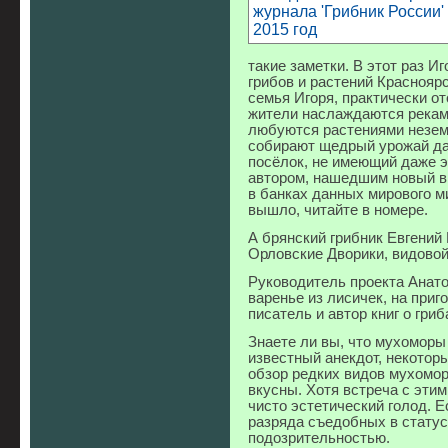
такие заметки. В этот раз И
грибов и растений Красноярс
семья Игоря, практически от
жители наслаждаются реками
любуются растениями незем
собирают щедрый урожай да
посёлок, не имеющий даже э
автором, нашедшим новый ви
в банках данных мирового м
вышло, читайте в номере.
А брянский грибник Евгений
Орловские Дворики, видовой
Руководитель проекта Анат
варенье из лисичек, на приг
писатель и автор книг о гр
Знаете ли вы, что мухоморы
известный анекдот, некотор
обзор редких видов мухомор
вкусны. Хотя встреча с эти
чисто эстетический голод. 
разряда съедобных в статус
подозрительностью.