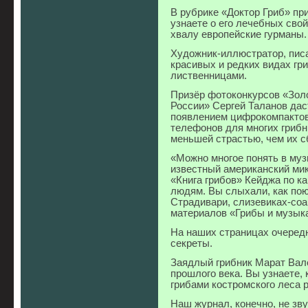
В рубрике «Доктор Гриб» пр
узнаете о его лечебных сво
хвалу европейские гурманы.
Художник-иллюстратор, пис
красивых и редких видах гр
лиственницами.
Призёр фотоконкурсов «Зол
России» Сергей Таланов дас
появлением цифрокомпактов
телефонов для многих грибн
меньшей страстью, чем их с
«Можно многое понять в муз
известный американский ми
«Книга грибов» Кейджа по к
людям. Вы слыхали, как по
Страдивари, слизевиках-соа
материалов «Грибы и музык
На наших страницах очеред
секреты.
Заядлый грибник Марат Вал
прошлого века. Вы узнаете, 
грибами костромского леса 
Наш журнал, конечно, не зв