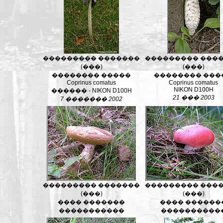
��������� �������
��������� ���
(���)
(���)
�������� �����
�������� ���
Coprinus comatus
Coprinus comatus
NIKON D100H
������ - NIKON D100H
21 ��� 2003
7 ������� 2002
��������� �������
��������� ���
(���)
(���)
���� �������
���� ������
�����������
����������