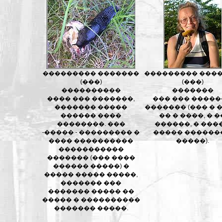
��������� �������
��������� ���
(���)
(���)
����������
�������
���� ��� �������,
��� ��� �����
������� �����
������� (��� � 
������ ����
�� � ����, � �
��������. ���
������, � ���
-����� - ��������� �
����� ������
���� ����������
�����).
�����������
������� (��� ����
������ �����) �
����� ����� �����,
������� ���
������� ����� ��
����� � ����������
������� �����.