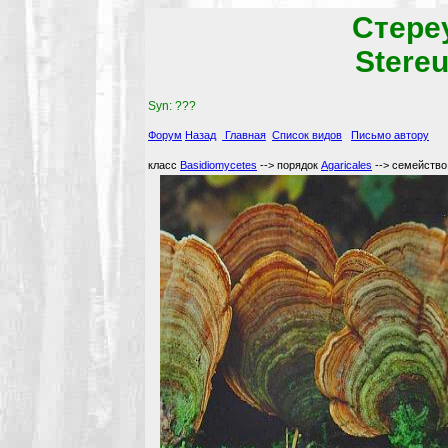
Стере
Stere
Syn: ???
Форум
Назад
Главная
Список видов
Письмо автору
класс
Basidiomycetes
--> порядок
Agaricales
--> семейств