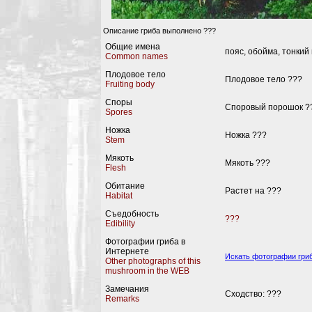
Описание гриба выполнено ???
Общие имена
пояс, обойма, тонкий
Common names
Плодовое тело
Плодовое тело ???
Fruiting body
Споры
Споровый порошок ?
Spores
Ножка
Ножка ???
Stem
Мякоть
Мякоть ???
Flesh
Обитание
Растет на ???
Habitat
Съедобность
???
Edibility
Фотографии гриба в
Интернете
Искать фотографии гриб
Other photographs of this
mushroom in the WEB
Замечания
Сходство: ???
Remarks