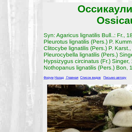
Оссикаул
Ossicau
Syn: Agaricus lignatilis Bull..: Fr., 
Pleurotus lignatilis (Pers.) P. Kumm
Clitocybe lignatilis (Pers.) P. Karst.
Pleurocybella lignatilis (Pers.) Sin
Hypsizygus circinatus (Fr.) Singer,
Nothopanus lignatilis (Pers.) Bon,
Форум
Назад
Главная
Список видов
Письмо автору