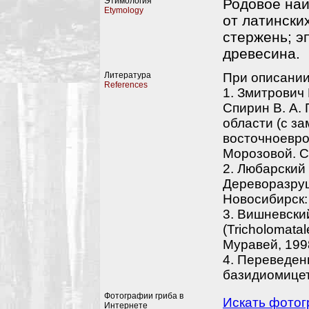
Этимология
Родовое наи
Etymology
от латинских
стержень; эпи
древесина.
Литература
При описании
References
1. Змитрович 
Спирин В. А.
области (с з
восточноевроп
Морозовой. СП
2. Любарский 
Дереворазру
Новосибирск:
3. Вишневски
(Tricholomata
Муравей, 199
4. Переведен
базидиомицет
Фотографии гриба в
Искать фотогр
Интернете