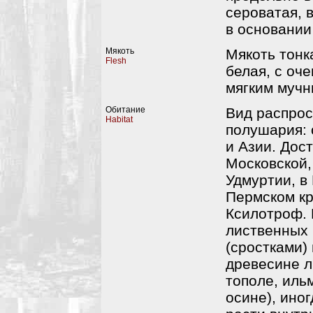
сероватая, 
в основании
Мякоть
Мякоть тонк
Flesh
белая, с оч
мягким мучн
Обитание
Вид распрос
Habitat
полушария: 
и Азии. Дос
Московской,
Удмуртии, в
Пермском кр
Ксилотроф. 
лиственных 
(сростками)
древесине л
тополе, ильм
осине), ино