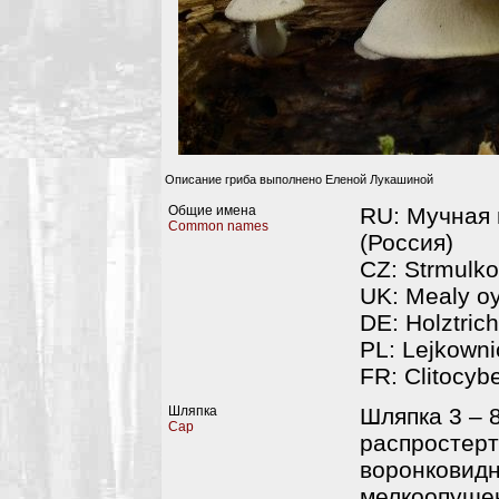
Описание гриба выполнено Еленой Лукашиной
Общие имена
RU: Мучная 
Common names
(Россия)
CZ: Strmulko
UK: Mealy o
DE: Holztric
PL: Lejkown
FR: Clitocyb
Шляпка
Шляпка 3 – 8
Cap
распростерт
воронковидн
мелкоопушен