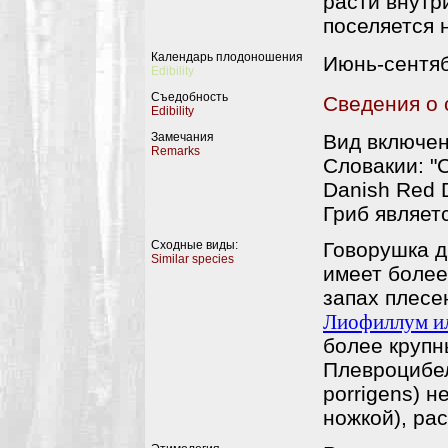
расти внутр
поселяется 
Календарь плодоношения
Июнь-сентяб
Edibility
Съедобность
Сведения о 
Edibility
Замечания
Вид включен
Remarks
Словакии: "C
Danish Red Da
Гриб являет
Сходные виды:
Говорушка др
Similar species
имеет более
запах плесе
Лиофиллум ил
более крупн
Плевроцибел
porrigens) н
ножкой), ра