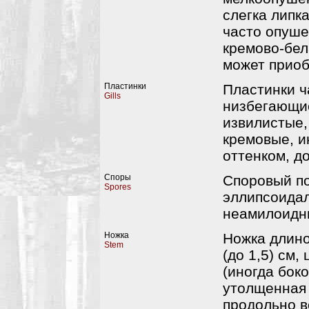
слегка липк
часто опуше
кремово-бел
может приоб
Пластинки
Пластинки ч
Gills
низбегающие
извилистые,
кремовые, и
оттенком, д
Споры
Споровый п
Spores
эллипсоидал
неамилоидные
Ножка
Ножка длиной
Stem
(до 1,5) см
(иногда бок
утолщенная 
продольно в