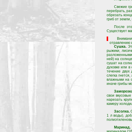
Свежие гр
перебрать, ра
обрезать конц
гриб от земли,
После это
Существует ма
Внимани
отравлению 
Сушка.
Эт
рыжики, лисич
разложенными 
ней) на солнце
сушат на солнц
духовке или в
течение двух 
слегка гнется
влажными на о
иначе грибы м
Заморозка
свои вкусовые
нарезать круп
камеру холоди
Засолка.
О
1 л воды), до
полиэтиленовы
Маринад.
маринадом (100