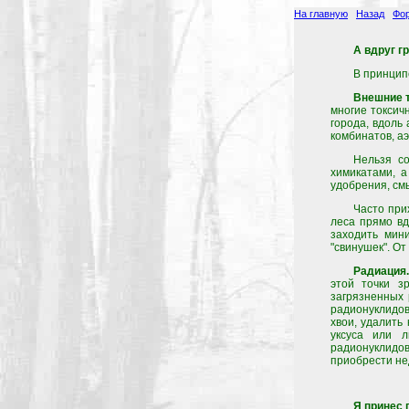
На главную
Назад
Фор
А вдруг г
В принцип
Внешние 
многие токсич
города, вдоль
комбинатов, а
Нельзя с
химикатами, а
удобрения, см
Часто при
леса прямо вд
заходить мин
"свинушек". От
Радиация.
этой точки з
загрязненных
радионуклидов
хвои, удалить
уксуса или л
радионуклидов
приобрести не
Я принес 