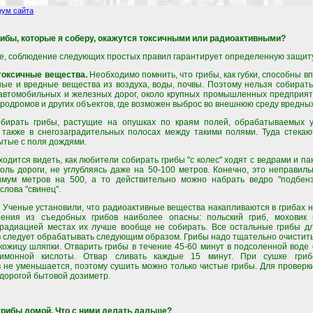
ум сайта
рибы, которые я соберу, окажутся токсичными или радиоактивными?
е, соблюдение следующих простых правил гарантирует определенную защиту
токсичные вещества.
Необходимо помнить, что грибы, как губки, способны в
ные и вредные вещества из воздуха, воды, почвы. Поэтому нельзя собирать
 автомобильных и железных дорог, около крупных промышленных предприят
эродромов и других объектов, где возможен выброс во внешнюю среду вредны
обирать грибы, растущие на опушках по краям полей, обрабатываемых 
 также в снегозаградительных полосах между такими полями. Туда стека
ытые с поля дождями.
ходится видеть, как любители собирать грибы "с колес" ходят с ведрами и п
оль дороги, не углубляясь даже на 50-100 метров. Конечно, это неправиль
имум метров на 500, а то действительно можно набрать ведро "подбенз
 слова "свинец".
Ученые установили, что радиоактивные вещества накапливаются в грибах н
рения из съедобных грибов наиболее опасны: польский гриб, моховик 
 радиацией местах их лучше вообще не собирать. Все остальные грибы д
 следует обрабатывать следующим образом. Грибы надо тщательно очистить 
 кожицу шляпки. Отварить грибы в течение 45-60 минут в подсоленной воде
имонной кислоты. Отвар сливать каждые 15 минут. При сушке гриб
 не уменьшается, поэтому сушить можно только чистые грибы. Для проверк
дорогой бытовой дозиметр.
грибы домой. Что с ними делать дальше?