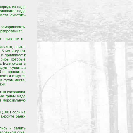
чередь их надо
синовиков надо
еста, очистить
 замариновать.
ервирования".
т привести к
аслята, опята,
- 5 мм и сушат
 и прилипнут к
 Грибы, которые
ь. Если сушат в
едует сушить в
б не крошится,
егко и кажутся
в сухом месте,
ахи.
тью сохраняют
ные грибы надо
 в морозильную
(100 г соли на
закройте банки
лись и залить
медленном огне,