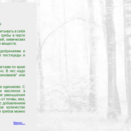
.
питывать в себя
 грибы в черте
ий, химических
х веществ.
удобрениями и
ют пестициды и
акетами по краю
но. В лес надо
иновиков" или
е одинаково. С
и масленок. в
ля уменьшения
от почвы, мха,
 с добавлением
ов количество
и грибов можно
Вверх...