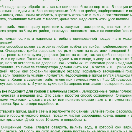
ибы надо сразу обработать, так как они очень быстро портятся. В первую о
зложив по видам и отобрав испорченные. У белых грибов, подберезовиков и о
ы ножек, сами ножки оскоблить, вырезать червивые и сильно потемневшие м
 мха, прилипших листьев. У маслят, кроме того, надо снять кожицу со шляпки.
го грибы можно сразу приготовить, засушить, заморозить, засолить или
сса рецептов блюд из грибов, поэтому остановимся только на способах "конс
е: нельзя солить и мариновать грибы в оцинкованной посуде - это може
цинком!
им способом можно заготовить любые трубчатые грибы, подберезовики, м
ки. Очищенные грибы разрезают острым ножом на пластинки толщиной 3 
на решетках или сухих дощечках (но не на жести, так как грибы почернеют
 или в сушилке. Также их можно подсушить на солнце, а досушить в духовке.
е, нельзя оставлять на дворе на ночь, чтобы их не намочила роса или дожд
 сушилке, то сначала температура должна быть 45С, а затем 70С. Грибы сл
дней, чтобы они сохранили красивую окраску. Нормально засушенный гри
, а если приложить усилие - ломается. Недосушенные грибы гнутся слишком л
щупь. Хранить сушеные грибы нужно при температуре от 7 до 10 градусов 
огут заплесневеть. И учтите: сухие грибы хорошо впитывают посторонние зап
 (не подходит для грибов с млечным соком).
Замороженные грибы полнос
 качества и внешний вид. Это самый простой способ сохранения. Очищен
ными кусочками, уложить в лотки или полиэтиленовые пакеты и поместить
льника. Брать по мере надобности.
тварите грибы, дайте стечь и разложите по банкам. Залейте грибы рассолом 
бавьте горошки черного перца, гвоздику, листья смородины, хрена, вишни и 
ми крышками. Дней через 10 можете попробовать.
Очищенные грибы следует отварить, вылить воду, в которой они вари
 г уксуса, 50 г соли на литр воды), снова поставить на огонь и варить на 