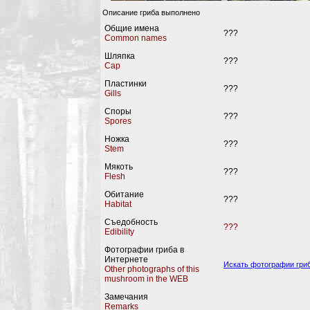
Описание гриба выполнено
Общие имена
???
Common names
Шляпка
???
Cap
Пластинки
???
Gills
Споры
???
Spores
Ножка
???
Stem
Мякоть
???
Flesh
Обитание
???
Habitat
Съедобность
???
Edibility
Фотографии гриба в
Интернете
Искать фотографии гриб
Other photographs of this
mushroom in the WEB
Замечания
Remarks