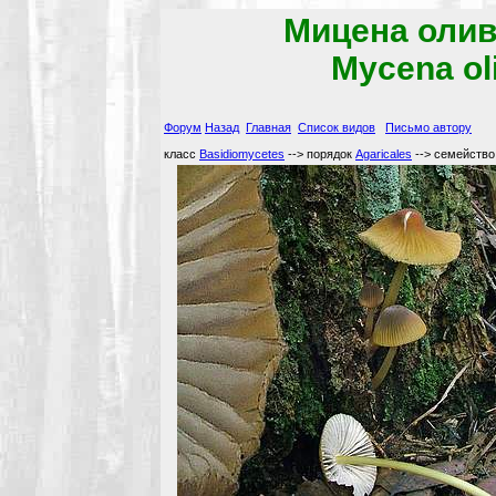
Мицена олив
Mycena ol
Форум
Назад
Главная
Список видов
Письмо автору
класс
Basidiomycetes
--> порядок
Agaricales
--> семейств