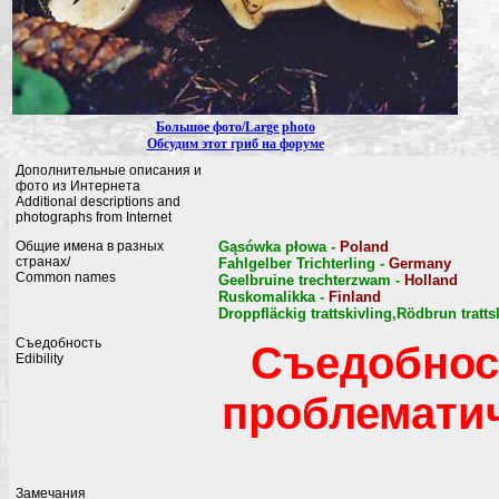
Большое фото/Large photo
Обсудим этот гриб на форуме
Дополнительные описания и
фото из Интернета
Additional descriptions and
photographs from Internet
Общие имена в разных
Gąsówka płowa -
Poland
странах/
Fahlgelber Trichterling -
Germany
Common names
Geelbruine trechterzwam -
Holland
Ruskomalikka -
Finland
Droppfläckig trattskivling,Rödbrun tratts
Съедобность
Съедобнос
Edibility
проблемати
Замечания