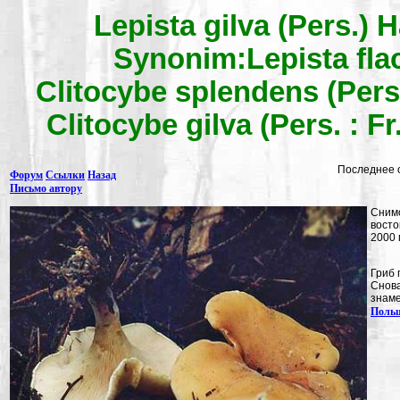
Lepista gilva (Pers.) 
Synonim:Lepista fla
Clitocybe splendens
(Pers. 
Clitocybe gilva
(Pers. : F
Последнее 
Форум
Ссылки
Назад
Письмо автору
Снимо
восто
2000 г
Гриб 
Снова
знаме
Поль