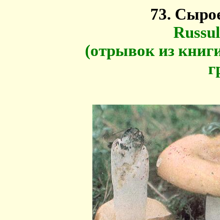
73. Сыро
Russul
(отрывок из книг
г