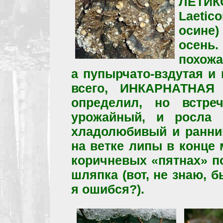
ЛЕТ
Laetic
осине)
осень
похожа
а пупырчато-вздутая и
всего, ИНКАРНАТНАЯ P
определил, но встре
урожайный, и росла 
хладолюбивый и ранний
на ветке липы в конце 
коричневых «пятнах» п
шляпка (вот, не знаю, 
я ошибся?).