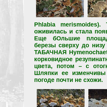
Phlabia merismoides)
оживилась и стала поя
Еще бОльшие площад
березы сверху до низ
ТАБАЧНАЯ Hymenochaete
корковидное резупинат
цвета, потом – с ото
Шляпки ее изменчивы
погоде почти не схожи.