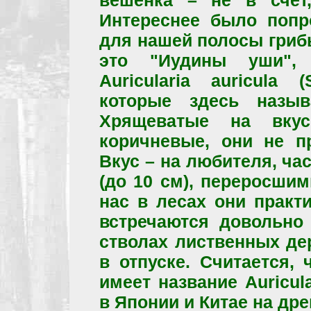
вешенка – не в счет
Интереснее было попр
для нашей полосы гриб
это "Иудины уши",
Auricularia auricula (
которые здесь назыв
Хрящеватые на вкус,
коричневые, они не п
Вкус – на любителя, ч
(до 10 см), переросшим
нас в лесах они практи
встречаются довольно
стволах лиственных де
в отпуске. Считается,
имеет название Auricul
в Японии и Китае на др