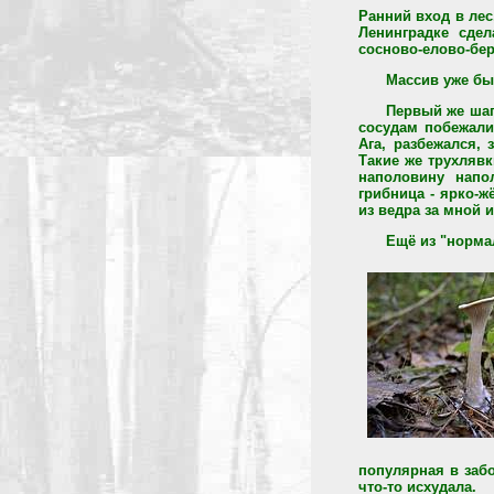
Ранний вход в лес
Ленинградке сде
сосново-елово-бе
Массив уже бы
Первый же шаг 
сосудам побежали
Ага, разбежался,
Такие же трухлявк
наполовину напо
грибница - ярко-ж
из ведра за мной 
Ещё из "норма
популярная в забо
что-то исхудала.