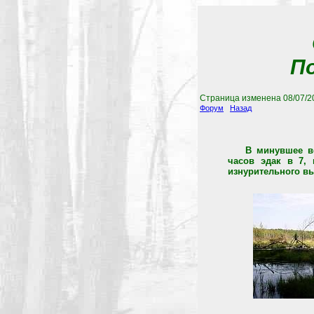
По
Страница изменена
08/07/2
Форум
Назад
В минувшее во
часов эдак в 7,
изнурительного вы