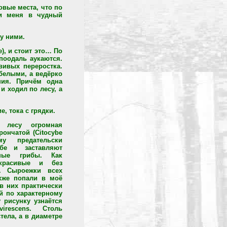
овые места, что по
ли меня в чудный
у ними.
), и стоит это… По
поодаль аукаются.
вивых переростка.
 белыми, а ведёрко
ния. Причём одна
и ходил по лесу, а
, тока с грядки.
в лесу огромная
ончатой (Citocybe
ему предательски
бе и заставляют
чные грибы. Как
 красивые и без
а. Сыроежки всех
кже попали в моё
в них практически
й по характерному
 рисунку узнаётся
irescens. Столь
тела, а в диаметре