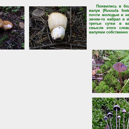
Появились в бо
валуи (Russula foet
почти молодые и не
зачем-то набрал и и
третьи сутки в в
смысле этого слов
валуями собственно 