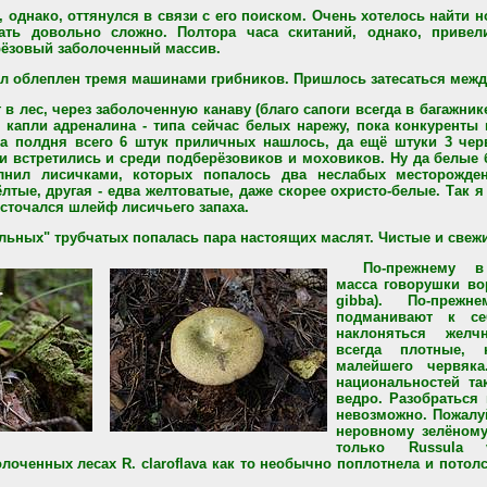
, однако, оттянулся в связи с его поиском. Очень хотелось найти н
лать довольно сложно. Полтора часа скитаний, однако, приве
рёзовый заболоченный массив.
л облеплен тремя машинами грибников. Пришлось затесаться межд
в лес, через заболоченную канаву (благо сапоги всегда в багажнике
 капли адреналина - типа сейчас белых нарежу, пока конкуренты 
 за полдня всего 6 штук приличных нашлось, да ещё штуки 3 чер
и встретились и среди подберёзовиков и моховиков. Ну да белые
лнил лисичками, которых попалось два неслабых месторожде
ёлтые, другая - едва желтоватые, даже скорее охристо-белые. Так я 
источался шлейф лисичьего запаха.
льных" трубчатых попалась пара настоящих маслят. Чистые и свежие
По-прежнему 
масса говорушки вор
gibba). По-прежн
подманивают к се
наклоняться жел
всегда плотные,
малейшего червяк
национальностей та
ведро. Разобраться 
невозможно. Пожалу
неровному зелёному
только Russula v
лоченных лесах R. claroflava как то необычно поплотнела и потолс