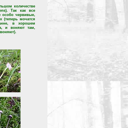
льшом количестве
ens). Так как все
 особо червивые,
х (теперь мочатся
анне, в хорошем
а, и воняют там,
воняют).