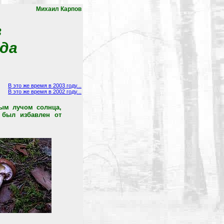
Михаил Карпов
в
ода
В это же время в 2003 году...
В это же время в 2002 году...
вым лучом солнца,
 был избавлен от