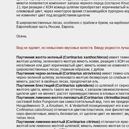
мякоти появляется компонент запаха черного перца (согласно Knudse
J.), при реакции с КОН кожица шляпки приобретает коричневатый и
оливковый цвет, через некоторое время становящийся пурпурно-ко
не изменяет цвет под воздействием щелочи.
В широколиственных лесах, особенно с грабом и буком, на карбона
Европейская часть России, Европа.
Осень
Вид не ядовит, но невысоких вкусовых качеств. Ввиду редкости лучш
Паутинник желто-зеленый (Cortinarius xanthochlorus)
имеет темн
желтую шляпку, зеленовато-желтую мякоть ножки, реакция с КОН н
негативная или дает коричневатый цвет, мякоть ножки не изменяет
широколиственных лесах, главным образом, с дубом.
Паутинник черно-зеленый (Cortinarius atrovirens)
имеет темно-ол
черно-зеленой шляпку, зеленовато-желтую безвкусную со слабым 
мякоть; растет в хвойных лесах, предпочитая ель.
Паутинник блестящий (Cortinarius splendens)
со шляпкой от серно
желтого цвета, мякоть такого же оттенка, с запахом свежеиспеченно
щелочи цвет не меняет; растет преимущественно в еловых и пихто
Паутинник лимонно-желто-лиловатый (Cortinarius citrinolilacinus)
системой Index Fungorum как самостоятельный вид, того же приде
Нездойминого Э., а Knudsen, H. & Vesterholt позиционируют его в к
Cortinarius calochrous) отличается цветом пластинок, они фиолето
серо-фиолетовые; мякоть беловатая, от щелочи цвет не меняет; ви
типах леса.
Паутинник лимонно-желтый (Cortinarius citrinus)
отличается ярко-
желтой или лимонно-желтой шляпкой; мякоть лимонно-желтая со 