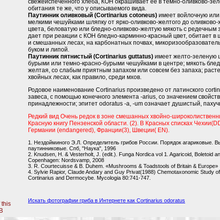
свежеиспеченного хлеба, КОН окрашивает ее в темно-оливково-зел
обитания те же, что у описываемого вида.
Паутинник оливковый (Cortinarius cotoneus)
имеет войлочную или
мелкими чешуйками шляпку от ярко-оливково-желтого до оливково-
цвета, беловатую или бледно-оливково-желтую мякоть с редечным 
дает при реакции с КОН бледно-карминно-красный цвет, обитает в
и смешанных лесах, на карбонатных почвах, микоризообразователь
буком и липой.
Паутинник пятнистый (Cortinarius guttatus)
имеет желто-зеленую ш
бурыми или темно-красно-бурыми чешуйками в центре; мякоть бле
желтая, со слабым приятным запахом или совсем без запаха; расте
хвойных лесах, как правило, среди мхов.
Родовое наименование Cortinarius произведено от латинского cortin
завеса, с помощью конечного элемента -arius, со значением свойст
принадлежности; эпитет odoratus -a, -um означает душистый, пахуч
Редкий вид Очень редок в зоне смешанных хвойно-широколиственны
Красную книгу Пензенской области. (2). В Красных списках Чехии(DD
Германии (endangered), Франции(3), Швеции( EN).
1. Нездойминого Э.Л. Определитель грибов России. Порядок агариковые. 
паутинниковые. Спб, "Наука", 1996
2. Knudsen, H. & Vesterholt, J. (edit.). Funga Nordica vol 1. Agaricoid, Boletoid 
Copenhagen: Nordsvamp, 2008
3. R. Courtecuisse & B. Duhem. «Mushrooms & Toadstools of Britain & Europe»
4. Sylvie Rapior, Claude Andary and Guy Privat(1988) Chemotaxonomic Study of o
Cortinarius and Dermocybe. Mycologia 80:741-747.
Искать фотографии гриба в Интернете как Cortinarius odoratus
 this
B