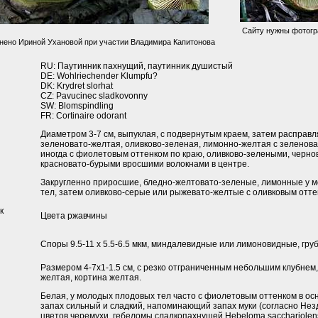
Сайту нужны фотогр
нено Ириной Ухановой при участии Владимира Капитонова
RU: Паутинник пахнущий, паутинник душистый
DE: Wohlriechender Klumpfu?
DK: Krydret slorhat
CZ: Pavucinec sladkovonny
SW: Blomspindling
FR: Cortinaire odorant
Диаметром 3-7 см, выпуклая, с подвернутым краем, затем расправ
зеленовато-желтая, оливково-зеленая, лимонно-желтая с зеленов
иногда с фиолетовым оттенком по краю, оливково-зелеными, черн
красновато-бурыми вросшими волокнами в центре.
Закругленно приросшие, бледно-желтовато-зеленые, лимонные у 
тел, затем оливково-серые или рыжевато-желтые с оливковым отте
к
Цвета ржавчины
Споры 9.5-11 x 5.5-6.5 мкм, миндалевидные или лимоновидные, гру
Размером 4-7х1-1.5 см, с резко отграниченным небольшим клубнем,
желтая, кортина желтая.
Белая, у молодых плодовых тел часто с фиолетовым оттенком в ос
запах сильный и сладкий, напоминающий запах муки (согласно Нез
цветов черемухи, гебеломы сладкопахнущей Hebeloma sacchariolen