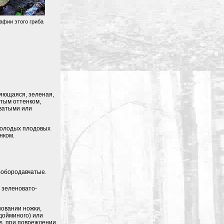
афии этого гриба
ляющаяся, зеленая,
атым оттенком,
оватыми или
молодых плодовых
нком.
бобородавчатые.
 зеленовато-
новании ножки,
дойминого) или
s, при повреждении