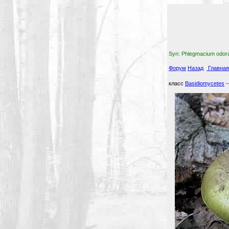
Syn: Phlegmacium odor
Форум
Назад
Главная
класс
Basidiomycetes
-