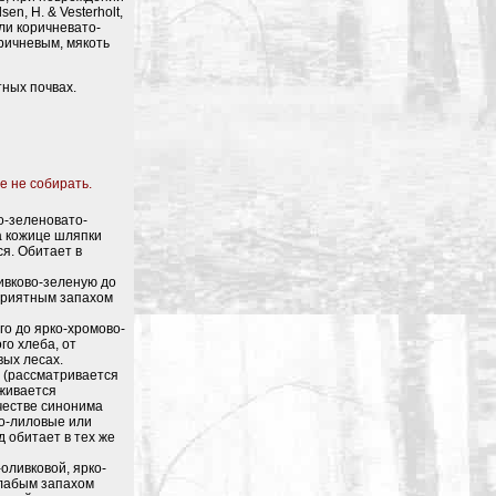
n, H. & Vesterholt,
ли коричневато-
ричневым, мякоть
тных почвах.
е не собирать.
о-зеленовато-
а кожице шляпки
ся. Обитает в
ивково-зеленую до
приятным запахом
го до ярко-хромово-
го хлеба, от
вых лесах.
(рассматривается
рживается
ачестве синонима
во-лиловые или
д обитает в тех же
оливковой, ярко-
слабым запахом