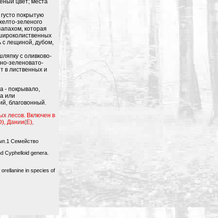
еный цвет; места
 густо покрытую
желто-зеленого
запахом, которая
 широколиственных
 с лещиной, дубом,
ляпку с оливково-
дно-зеленовато-
т в лиственных и
a - покрывало,
ва или
ий, благовонный.
х лесов. Включен в
), Дании(E),
Вып.1 Семейство
and Cyphelloid genera.
rellanine in species of