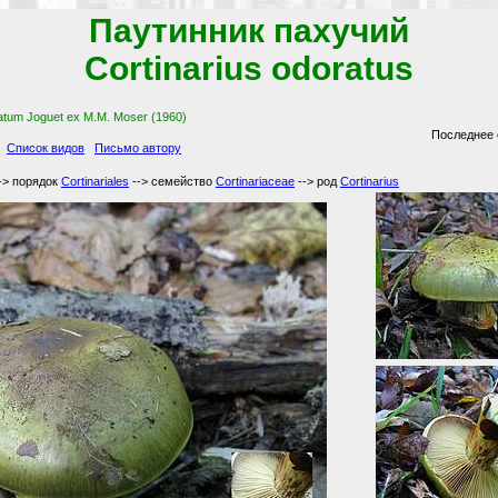
Паутинник пахучий
Cortinarius odoratus
atum Joguet ex M.M. Moser (1960)
Последнее 
Список видов
Письмо автору
-> порядок
Cortinariales
--> семейство
Cortinariaceae
--> род
Cortinarius