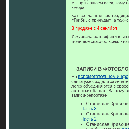
мы приглашаем всех, кому н
юмора.
Как всегда, для вас традиц
«Грибные причуды», а также
В продаже с 4 сенября
У журнала есть официальны
Большое спасибо всем, кто
ЗАПИСИ В ФОТОБЛО
вспомогательном инф
На
сайта уже создали замечат
легко объединяются в своео
авторских блогах. Вашему 
записи-репортажи
Станислав Кривош
Часть 3
Станислав Кривош
Часть 2
Станислав Кривош