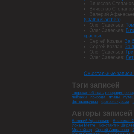
Вячеслав Степанов
Вячеслав Степанов
Валерий Афанасье
(Clathrus archeri)
Олег Савельев:
Том
Олег Савельев:
В п
красные
Сергей Козлан:
За 
Сергей Козлан:
За 
Олег Савельев:
Гри
Олег Савельев:
Лет
См.остальные записи 
Тэги записей
Тверская область
генерация репо
пейзажи
природа
птицы
путеш
фотоконкурсы
фотоэкскурсии
Авторы записей
Валерий Афанасьев
Вячеслав С
Йохан Метте
Константин Ширяе
Мелхайзер
Сергей Апполонов