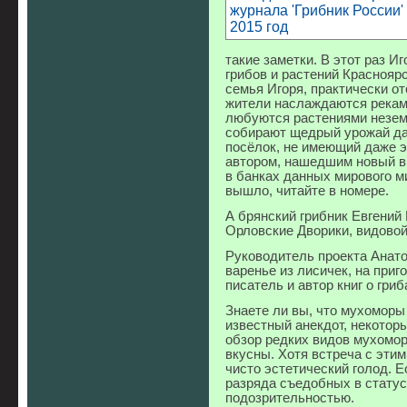
такие заметки. В этот раз И
грибов и растений Красноярс
семья Игоря, практически от
жители наслаждаются реками
любуются растениями незем
собирают щедрый урожай да
посёлок, не имеющий даже э
автором, нашедшим новый ви
в банках данных мирового м
вышло, читайте в номере.
А брянский грибник Евгений
Орловские Дворики, видовой
Руководитель проекта Анат
варенье из лисичек, на приг
писатель и автор книг о гр
Знаете ли вы, что мухоморы
известный анекдот, некотор
обзор редких видов мухомор
вкусны. Хотя встреча с эти
чисто эстетический голод. 
разряда съедобных в статус
подозрительностью.