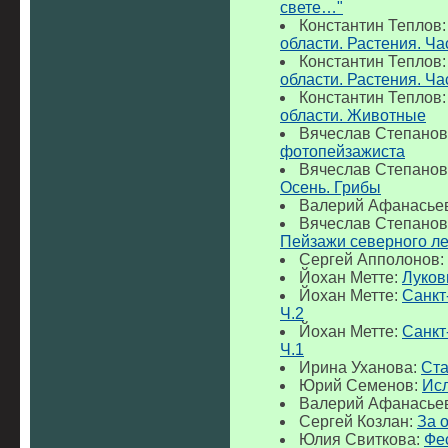
свете…"
Константин Теплов
области. Растения. Ча
Константин Теплов
области. Растения. Ча
Константин Теплов
области. Животные
Вячеслав Степанов
фотопейзажиста
Вячеслав Степанов
Осень. Грибы
Валерий Афанасье
Вячеслав Степанов
Пейзажи северного ле
Сергей Апполонов:
Йохан Метте:
Луков
Йохан Метте:
Санкт
Ч.2
Йохан Метте:
Санкт
Ч.1
Ирина Уханова:
Ста
Юрий Семенов:
Исл
Валерий Афанасье
Сергей Козлан:
За 
Юлия Свиткова:
Фе