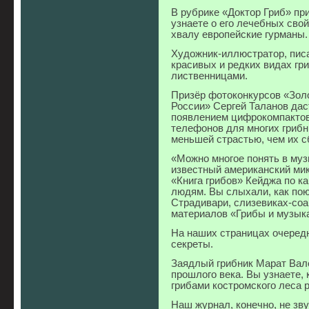
В рубрике «Доктор Гриб» пр
узнаете о его лечебных сво
хвалу европейские гурманы.
Художник-иллюстратор, пис
красивых и редких видах гр
лиственницами.
Призёр фотоконкурсов «Зол
России» Сергей Таланов дас
появлением цифрокомпактов
телефонов для многих грибн
меньшей страстью, чем их с
«Можно многое понять в муз
известный американский ми
«Книга грибов» Кейджа по к
людям. Вы слыхали, как по
Страдивари, слизевиках-соа
материалов «Грибы и музык
На наших страницах очеред
секреты.
Заядлый грибник Марат Вал
прошлого века. Вы узнаете, 
грибами костромского леса 
Наш журнал, конечно, не зв