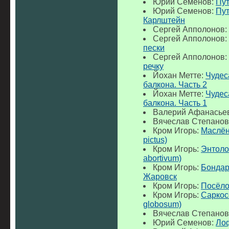
Юрий Семенов:
Пут
Юрий Семенов:
Пут
Карлштейн
Сергей Апполонов:
Сергей Апполонов:
пески
Сергей Апполонов:
речку
Йохан Метте:
Чудес
балкона. Часть 2
Йохан Метте:
Чудес
балкона. Часть 1
Валерий Афанасье
Вячеслав Степанов
Кром Игорь:
Маслён
pictus)
Кром Игорь:
Энтоло
abortivum)
Кром Игорь:
Бондар
Жаровск
Кром Игорь:
Посёло
Кром Игорь:
Саркос
globosum)
Вячеслав Степанов
Юрий Семенов:
Ло