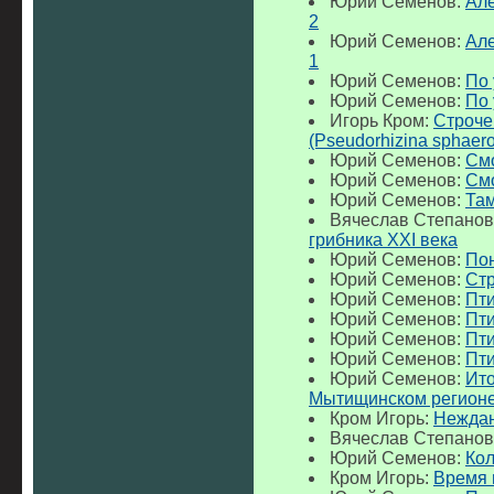
Юрий Семенов:
Але
2
Юрий Семенов:
Але
1
Юрий Семенов:
По 
Юрий Семенов:
По 
Игорь Кром:
Строче
(Pseudorhizina sphaer
Юрий Семенов:
Смо
Юрий Семенов:
Смо
Юрий Семенов:
Та
Вячеслав Степанов
грибника XXI века
Юрий Семенов:
Пон
Юрий Семенов:
Стр
Юрий Семенов:
Пти
Юрий Семенов:
Пти
Юрий Семенов:
Пти
Юрий Семенов:
Пти
Юрий Семенов:
Ито
Мытищинском регионе
Кром Игорь:
Неждан
Вячеслав Степанов
Юрий Семенов:
Ко
Кром Игорь:
Время 