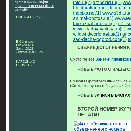
нужны фотографии
info.ru(2)
grandkid.ru(1)
www
Правила приема фото
hloptarakan.ru(1)
fotoham.ru
на сайт
thepixs.net(1)
www.s3dk.ru(
ПОГОДА ОТ РБК
animal-photos.ru(1)
www.te
lavkaznahara.com(1)
m1r.su
www.kladovayalesa.ru(1)
ww
wildwildworld.net.ua(1)
grib
sad-dacha-ogorod.com(1)
t
В Обнинске :
Восход 4:56
СВЕЖИЕ ДОПОЛНЕНИЯ К
Закат 20:21
Долгота дня 15:25
Смотрите
все Заметки грибников
НАРОДНЫЕ
ПРИМЕТЫ:
НОВЫЕ ФОТО С НАШЕГО 
Со всеми фотографиями грибов н
(Смотреть лучше в браузерах Ope
НОВЫЕ
ЗАПИСИ В БЛОГАХ
ВТОРОЙ НОМЕР ЖУРН
ПЕЧАТИ!