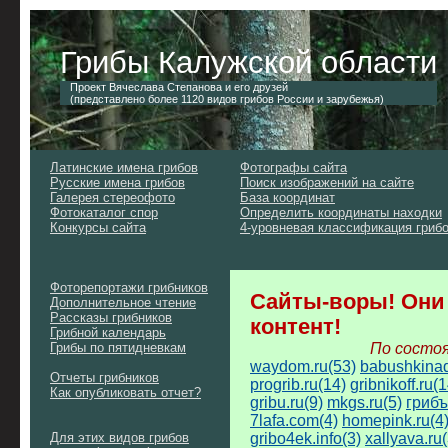
Грибы Калужской области
Проект Вячеслава Степанова и его друзей
(представлено более 1120 видов грибов России и зарубежья)
Латинские имена грибов
Фотографы сайта
Русские имена грибов
Поиск изображений на сайте
Галерея стереофото
База координат
Фотокаталог спор
Определить координаты находки
Конкурсы сайта
4-уровневая классификация гриб
Фоторепортажи грибников
Сайты-воры! Они
Дополнительное чтение
Рассказы грибников
контент!
Грибной календарь
Грибы по пятидневкам
По состоя
waydom.ru(53)
babushkinad
Отчеты грибников
progrib.ru(14)
gribnikoff.ru(1
Как опубликовать отчет?
gribu.ru(9)
mkgs.ru(5)
грибъ
7lafa.com(4)
homepink.ru(4
Для этих видов грибов
gribo4ek.info(3)
xallyava.ru(